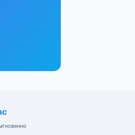
ас
 мгновенно