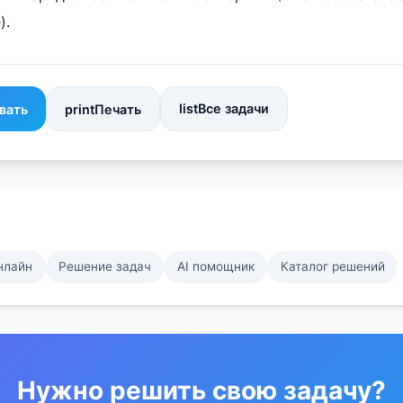
).
list
Все задачи
вать
print
Печать
нлайн
Решение задач
AI помощник
Каталог решений
Нужно решить свою задачу?