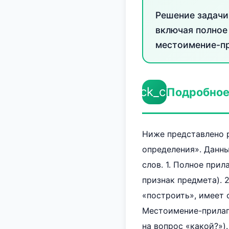
Решение задачи
включая полное
местоимение-пр
check_circle
Подробное
Ниже представлено 
определения». Данн
слов. 1. Полное при
признак предмета). 
«построить», имеет 
Местоимение-прилага
на вопрос «какой?»)