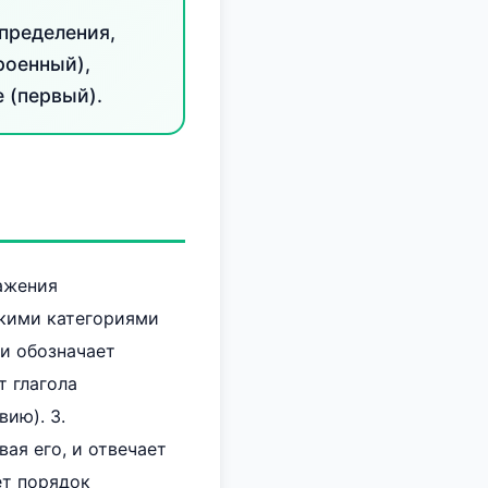
пределения,
роенный),
 (первый).
ажения
скими категориями
 и обозначает
т глагола
ию). 3.
ая его, и отвечает
ет порядок