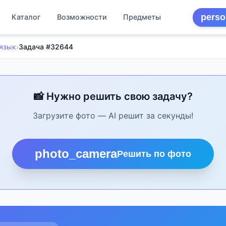
perso
Каталог
Возможности
Предметы
 язык
›
Задача #32644
📸 Нужно решить свою задачу?
Загрузите фото — AI решит за секунды!
photo_camera
Решить по фото