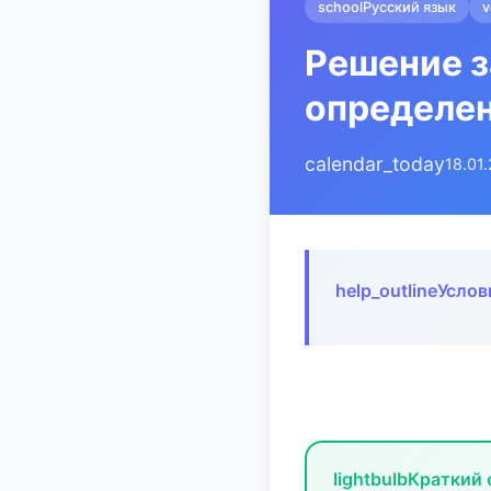
school
Русский язык
v
Решение 
определе
calendar_today
18.01
help_outline
Услов
lightbulb
Краткий 