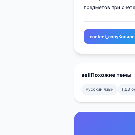
предметов при счёте
content_copy
Копиро
sell
Похожие темы
Русский язык
ГДЗ о