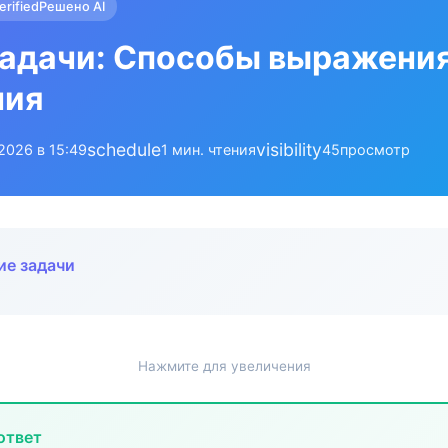
erified
Решено AI
задачи: Способы выражени
ния
schedule
visibility
.2026 в 15:49
1 мин. чтения
45
просмотр
ие задачи
Нажмите для увеличения
ответ