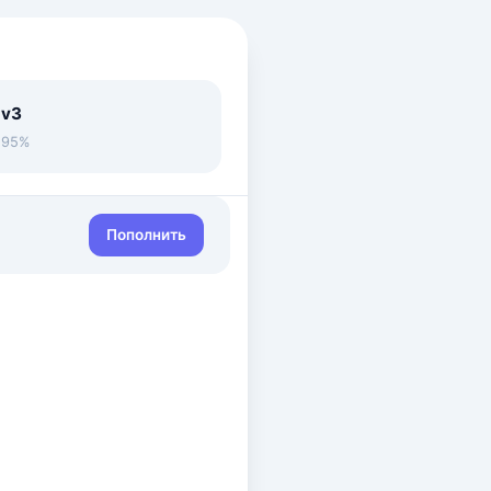
 v3
• 95%
Пополнить