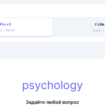
 Pro v3
⚡ Lite
б. • 99.9%
5 руб. 
psychology
Задайте любой вопрос