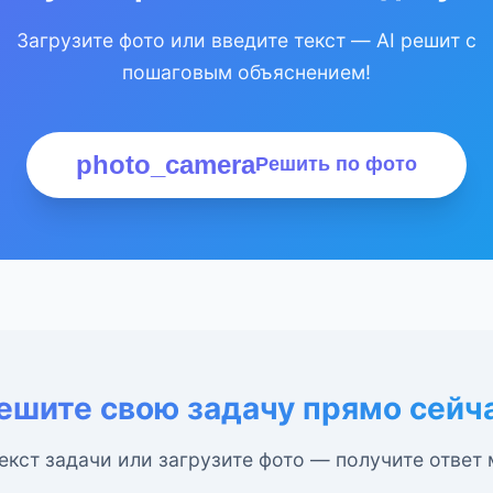
Загрузите фото или введите текст — AI решит с
пошаговым объяснением!
photo_camera
Решить по фото
ешите свою задачу прямо сейч
екст задачи или загрузите фото — получите ответ