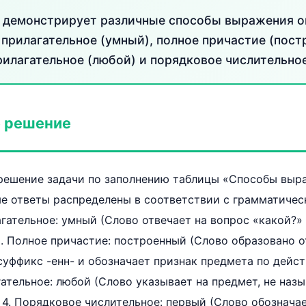
 демонстрирует различные способы выражения о
 прилагательное (умный), полное причастие (пост
илагательное (любой) и порядковое числительное
 решение
решение задачи по заполнению таблицы «Способы выр
ые ответы распределены в соответствии с грамматиче
лагательное: умный (Слово отвечает на вопрос «какой?»
2. Полное причастие: построенный (Слово образовано о
суффикс -енн- и обозначает признак предмета по действ
тельное: любой (Слово указывает на предмет, не назыв
. 4. Порядковое числительное: первый (Слово обознача