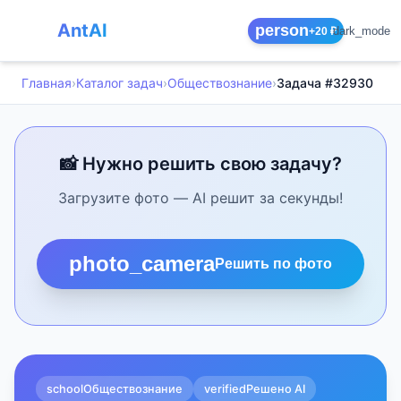
AntAI
person
dark_mode
+20 ₽
Главная
›
Каталог задач
›
Обществознание
›
Задача #32930
📸 Нужно решить свою задачу?
Загрузите фото — AI решит за секунды!
photo_camera
Решить по фото
school
Обществознание
verified
Решено AI