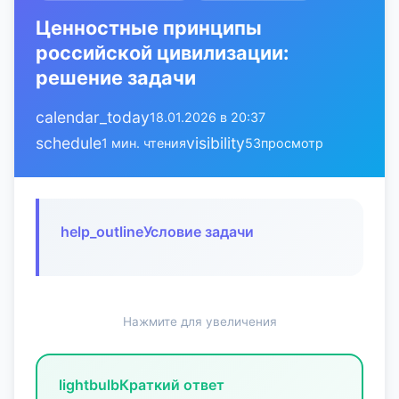
Ценностные принципы
российской цивилизации:
решение задачи
calendar_today
18.01.2026 в 20:37
schedule
visibility
1 мин. чтения
53
просмотр
help_outline
Условие задачи
Нажмите для увеличения
lightbulb
Краткий ответ