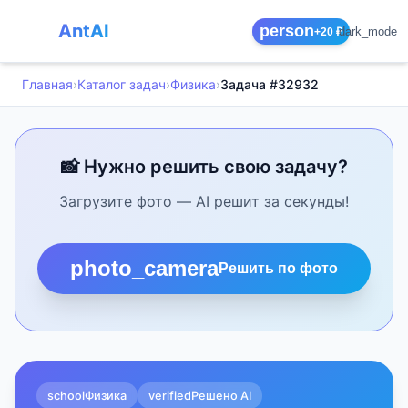
AntAI
person
dark_mode
+20 ₽
Главная
›
Каталог задач
›
Физика
›
Задача #32932
📸 Нужно решить свою задачу?
Загрузите фото — AI решит за секунды!
photo_camera
Решить по фото
school
Физика
verified
Решено AI