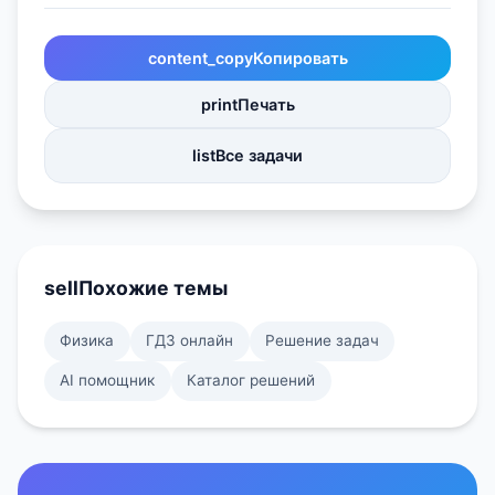
content_copy
Копировать
print
Печать
list
Все задачи
sell
Похожие темы
Физика
ГДЗ онлайн
Решение задач
AI помощник
Каталог решений