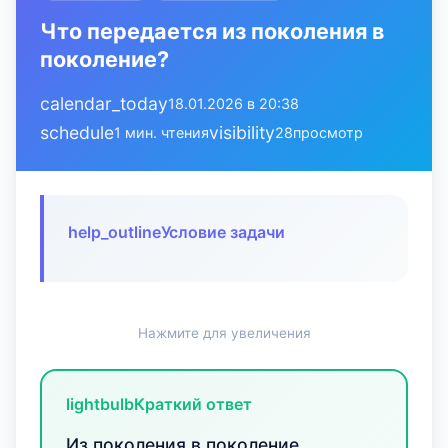
Что передается из поколения в
поколение?
calendar_today
18.01.2026 в 20:38
schedule
visibility
1 мин. чтения
28
просмотр
help_outline
Условие задачи
Нажмите для увеличения
lightbulb
Краткий ответ
Из поколения в поколение