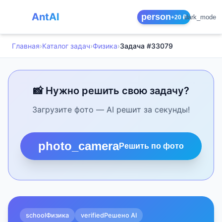
AntAI
person
dark_mode
+20 ₽
Главная
›
Каталог задач
›
Физика
›
Задача #33079
📸 Нужно решить свою задачу?
Загрузите фото — AI решит за секунды!
photo_camera
Решить по фото
school
Физика
verified
Решено AI