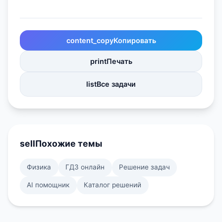
content_copy
Копировать
print
Печать
list
Все задачи
sell
Похожие темы
Физика
ГДЗ онлайн
Решение задач
AI помощник
Каталог решений