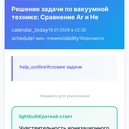
Решение задачи по вакуумной
технике: Сравнение Ar и He
calendar_today
18.01.2026 в 22:32
schedule
visibility
1 мин. чтения
16
просмотр
help_outline
Условие задачи
Нажмите для увеличения
lightbulb
Краткий ответ
Чувствительность ионизационного