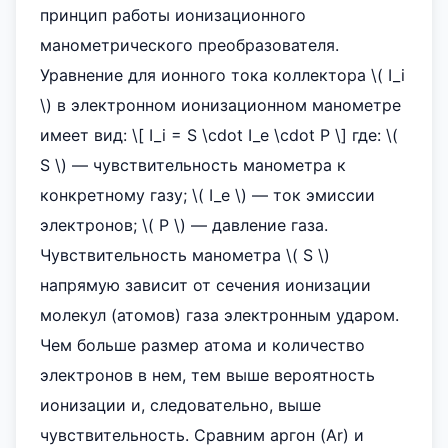
принцип работы ионизационного
манометрического преобразователя.
Уравнение для ионного тока коллектора \( I_i
\) в электронном ионизационном манометре
имеет вид: \[ I_i = S \cdot I_e \cdot P \] где: \(
S \) — чувствительность манометра к
конкретному газу; \( I_e \) — ток эмиссии
электронов; \( P \) — давление газа.
Чувствительность манометра \( S \)
напрямую зависит от сечения ионизации
молекул (атомов) газа электронным ударом.
Чем больше размер атома и количество
электронов в нем, тем выше вероятность
ионизации и, следовательно, выше
чувствительность. Сравним аргон (Ar) и