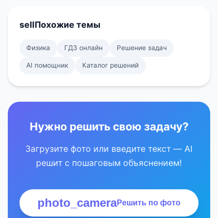
sell
Похожие темы
Физика
ГДЗ онлайн
Решение задач
AI помощник
Каталог решений
Нужно решить свою задачу?
Загрузите фото или введите текст — AI
решит с пошаговым объяснением!
photo_camera
Решить по фото