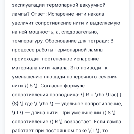
эксплуатации термопарной вакуумной
лампы? Ответ: Испарение нити накала
увеличит сопротивление нити и выделяемую
на ней мощность, а, следовательно,
температуру. Обоснование для тетради: В
процессе работы термопарной лампы
происходит постепенное испарение
материала нити накала. Это приводит к
уменьшению площади поперечного сечения
нити \( S \). Согласно формуле
сопротивления проводника: \[ R = \rho \frac{l}
{S} \] где \( \rho \) — удельное сопротивление,
\( l \) — длина нити. При уменьшении \( S \)
сопротивление \( R \) возрастает. Если лампа
работает при постоянном токе \( I \), то