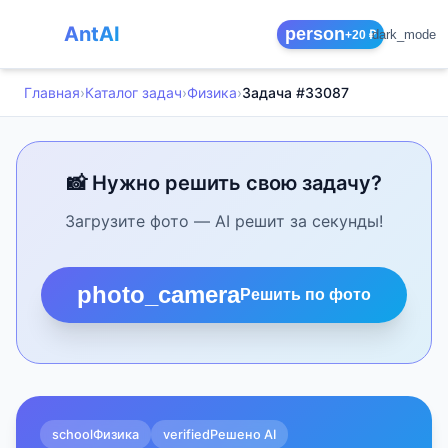
AntAI
person
dark_mode
+20 ₽
Главная
›
Каталог задач
›
Физика
›
Задача #33087
📸 Нужно решить свою задачу?
Загрузите фото — AI решит за секунды!
photo_camera
Решить по фото
school
Физика
verified
Решено AI