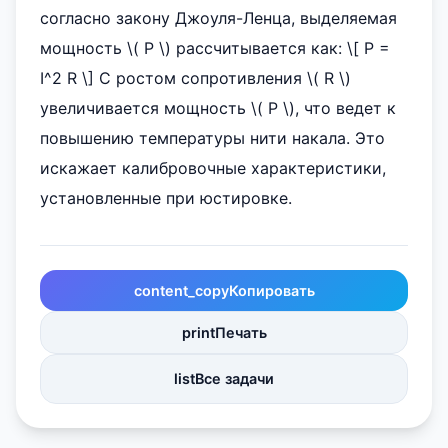
согласно закону Джоуля-Ленца, выделяемая
мощность \( P \) рассчитывается как: \[ P =
I^2 R \] С ростом сопротивления \( R \)
увеличивается мощность \( P \), что ведет к
повышению температуры нити накала. Это
искажает калибровочные характеристики,
установленные при юстировке.
content_copy
Копировать
print
Печать
list
Все задачи