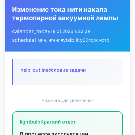
Изменение тока нити накала
термопарной вакуумной лампы
calendar_today
18.01.2026 в 22:39
schedule
visibility
1 мин. чтения
20
просмотр
help_outline
Условие задачи
Нажмите для увеличения
lightbulb
Краткий ответ
В процессе эксплуатации