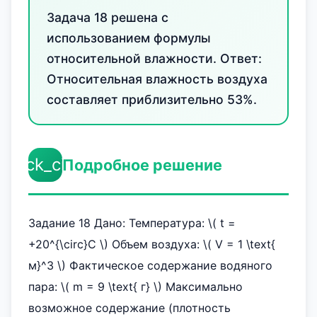
Задача 18 решена с
использованием формулы
относительной влажности. Ответ:
Относительная влажность воздуха
составляет приблизительно 53%.
check_circle
Подробное решение
Задание 18 Дано: Температура: \( t =
+20^{\circ}C \) Объем воздуха: \( V = 1 \text{
м}^3 \) Фактическое содержание водяного
пара: \( m = 9 \text{ г} \) Максимально
возможное содержание (плотность