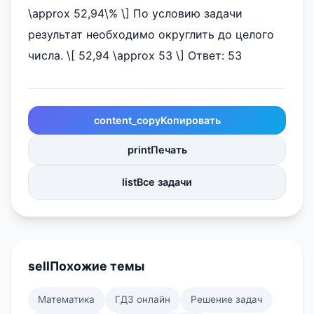
\approx 52,94\% \] По условию задачи
результат необходимо округлить до целого
числа. \[ 52,94 \approx 53 \] Ответ: 53
content_copy
Копировать
print
Печать
list
Все задачи
sell
Похожие темы
Математика
ГДЗ онлайн
Решение задач