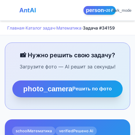
AntAI
person
dark_mode
+20 ₽
Главная
›
Каталог задач
›
Математика
›
Задача #34159
📸 Нужно решить свою задачу?
Загрузите фото — AI решит за секунды!
photo_camera
Решить по фото
school
Математика
verified
Решено AI