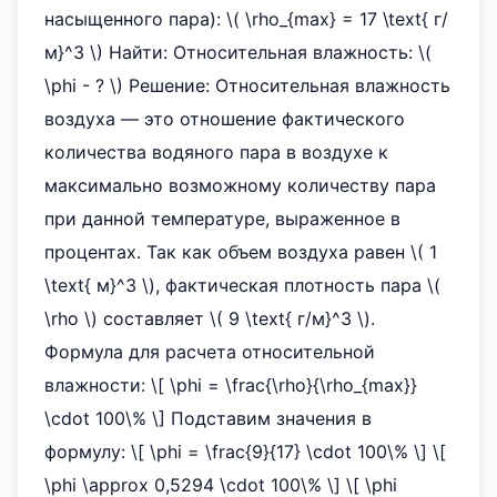
насыщенного пара): \( \rho_{max} = 17 \text{ г/
м}^3 \) Найти: Относительная влажность: \(
\phi - ? \) Решение: Относительная влажность
воздуха — это отношение фактического
количества водяного пара в воздухе к
максимально возможному количеству пара
при данной температуре, выраженное в
процентах. Так как объем воздуха равен \( 1
\text{ м}^3 \), фактическая плотность пара \(
\rho \) составляет \( 9 \text{ г/м}^3 \).
Формула для расчета относительной
влажности: \[ \phi = \frac{\rho}{\rho_{max}}
\cdot 100\% \] Подставим значения в
формулу: \[ \phi = \frac{9}{17} \cdot 100\% \] \[
\phi \approx 0,5294 \cdot 100\% \] \[ \phi