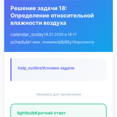
Решение задачи 18:
Определение относительной
влажности воздуха
calendar_today
19.01.2026 в 18:11
schedule
visibility
1 мин. чтения
18
просмотр
help_outline
Условие задачи
Нажмите для увеличения
lightbulb
Краткий ответ