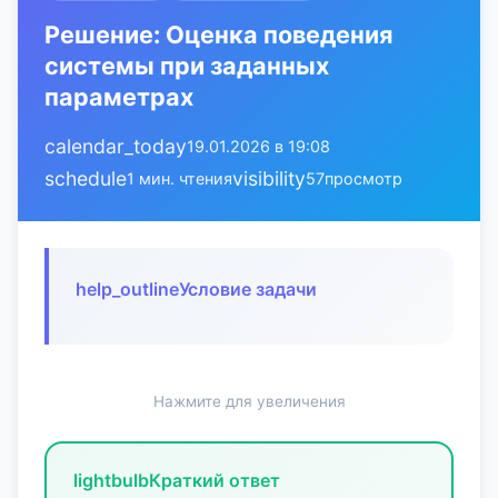
Решение: Оценка поведения
системы при заданных
параметрах
calendar_today
19.01.2026 в 19:08
schedule
visibility
1 мин. чтения
57
просмотр
help_outline
Условие задачи
Нажмите для увеличения
lightbulb
Краткий ответ