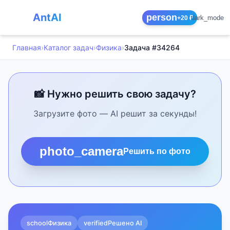
AntAI
person
dark_mode
+20 ₽
Главная
›
Каталог задач
›
Физика
›
Задача #34264
📸 Нужно решить свою задачу?
Загрузите фото — AI решит за секунды!
photo_camera
Решить по фото
school
Физика
verified
Решено AI