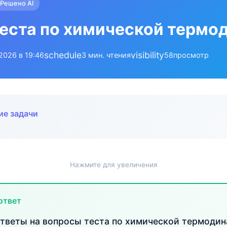
Решено AI
еста по химической термо
schedule
visibility
.2026 в 19:46
3 мин. чтения
58
просмотр
ие задачи
Нажмите для увеличения
ответ
тветы на вопросы теста по химической термодин