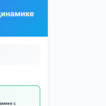
динамике
амике с