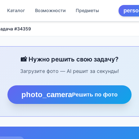
perso
Каталог
Возможности
Предметы
Задача #34359
📸 Нужно решить свою задачу?
Загрузите фото — AI решит за секунды!
photo_camera
Решить по фото