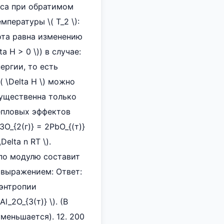
цесса при обратимом
мпературы \( T_2 \):
плота равна изменению
 H > 0 \)) в случае:
нергии, то есть
( \Delta H \) можно
а существенна только
тепловых эффектов
O_{2(г)} = 2PbO_{(т)}
Delta n RT \).
ь по модулю составит
им выражением: Ответ:
 энтропии
Al_2O_{3(т)} \). (В
меньшается). 12. 200