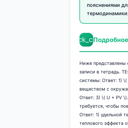
пояснениями дл
термодинамики,
check_circle
Подробное
Ниже представлены 
записи в тетрадь. Т
системы: Ответ: 1) \
веществом с окружа
Ответ: 3) \( U + PV \
требуется, чтобы по
Ответ: 1) удельной 
теплового эффекта от