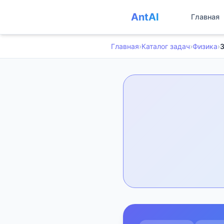
AntAI
Главная
Главная
›
Каталог задач
›
Физика
›