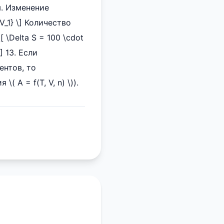
м. Изменение
{V_1} \] Количество
[ \Delta S = 100 \cdot
] 13. Если
ентов, то
 A = f(T, V, n) \)).