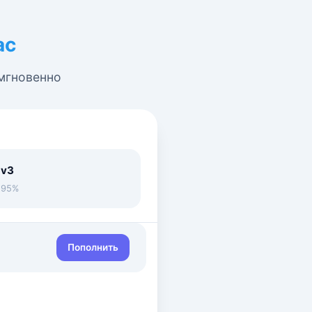
ас
 мгновенно
 v3
• 95%
Пополнить