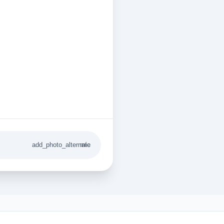
add_photo_alternate
mic