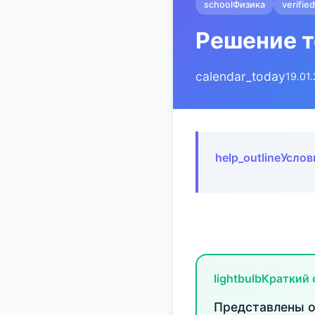
school
Физика
verified
Решение т
calendar_today
19.01
help_outline
Услов
lightbulb
Краткий 
Представлены о