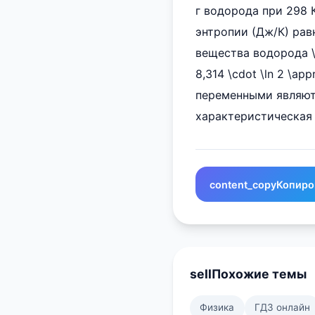
г водорода при 298 
энтропии (Дж/К) равно
вещества водорода \( H
8,314 \cdot \ln 2 \app
переменными являют
характеристическая фу
content_copy
Копиро
sell
Похожие темы
Физика
ГДЗ онлайн