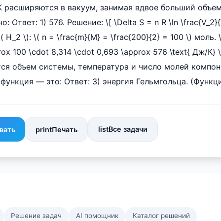
К расширяются в вакуум, занимая вдвое больший объе
: Ответ: 1) 576. Решение: \[ \Delta S = n R \ln \frac{V_2}
_2 \): \( n = \frac{m}{M} = \frac{200}{2} = 100 \) моль. \
rox 100 \cdot 8,314 \cdot 0,693 \approx 576 \text{ Дж/К} \
ся объем системы, температура и число молей компон
нкция — это: Ответ: 3) энергия Гельмгольца. (Функция \(
list
Все задачи
вать
print
Печать
Решение задач
AI помощник
Каталог решений