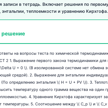
я записи в тетрадь. Включает решения по первому
 энтальпии, теплоемкости и уравнению Кирхгофа.
 решение
ответы на вопросы теста по химической термодинами
ЕСТ 2 1. Выражение первого закона термодинамики для
( \Delta U = 0 \). (В изолированной системе нет обмена 
ющей средой). 2. Выражение для энтальпии индивидуа
). (По определению энтальпия \( H = U + PV \)). 3. Тепло
высить температуру одного грамма вещества на один г
теплоемкостью. 4. Уравнение Кирхгофа характеризует за
 температуры. 5. Соотношение между \( C_p \) и \( C_v