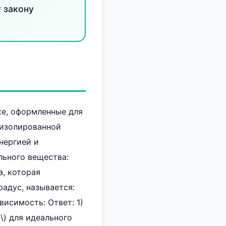
 закону
ке, оформленные для
 изолированной
энергией и
льного вещества:
та, которая
радус, называется:
висимость: Ответ: 1)
 \) для идеального