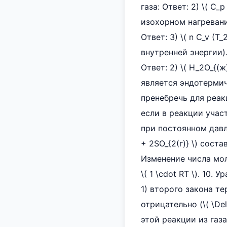
газа: Ответ: 2) \( C
изохорном нагревании
Ответ: 3) \( n C_v (T
внутренней энергии).
Ответ: 2) \( H_2O_{(ж
является эндотермиче
пренебречь для реакци
если в реакции учас
при постоянном давле
+ 2SO_{2(г)} \) состав
Изменение числа молей
\( 1 \cdot RT \). 10.
1) второго закона т
отрицательно (\( \Delt
этой реакции из газ