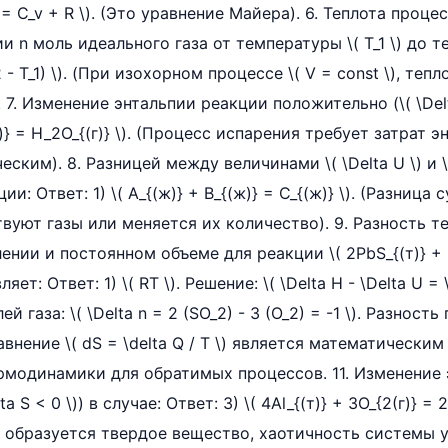
_p = C_v + R \). (Это уравнение Майера). 6. Теплота про
 n моль идеального газа от температуры \( T_1 \) до те
_2 - T_1) \). (При изохорном процессе \( V = const \), те
 7. Изменение энтальпии реакции положительно (\( \Delta
)} = H_2O_{(г)} \). (Процесс испарения требует затрат э
ским). 8. Разницей между величинами \( \Delta U \) и \
и: Ответ: 1) \( A_{(ж)} + B_{(ж)} = C_{(ж)} \). (Разниц
твуют газы или меняется их количество). 9. Разность 
нии и постоянном объеме для реакции \( 2PbS_{(т)} + 3
ляет: Ответ: 1) \( RT \). Решение: \( \Delta H - \Delta U = \
 газа: \( \Delta n = 2 (SO_2) - 3 (O_2) = -1 \). Разност
 Уравнение \( dS = \delta Q / T \) является математическ
ермодинамики для обратимых процессов. 11. Изменение
a S < 0 \)) в случае: Ответ: 3) \( 4Al_{(т)} + 3O_{2(г)} = 2
а образуется твердое вещество, хаотичность системы у