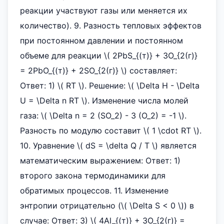
реакции участвуют газы или меняется их
количество). 9. Разность тепловых эффектов
при постоянном давлении и постоянном
объеме для реакции \( 2PbS_{(т)} + 3O_{2(г)}
= 2PbO_{(т)} + 2SO_{2(г)} \) составляет:
Ответ: 1) \( RT \). Решение: \( \Delta H - \Delta
U = \Delta n RT \). Изменение числа молей
газа: \( \Delta n = 2 (SO_2) - 3 (O_2) = -1 \).
Разность по модулю составит \( 1 \cdot RT \).
10. Уравнение \( dS = \delta Q / T \) является
математическим выражением: Ответ: 1)
второго закона термодинамики для
обратимых процессов. 11. Изменение
энтропии отрицательно (\( \Delta S < 0 \)) в
случае: Ответ: 3) \( 4Al_{(т)} + 3O_{2(г)} =