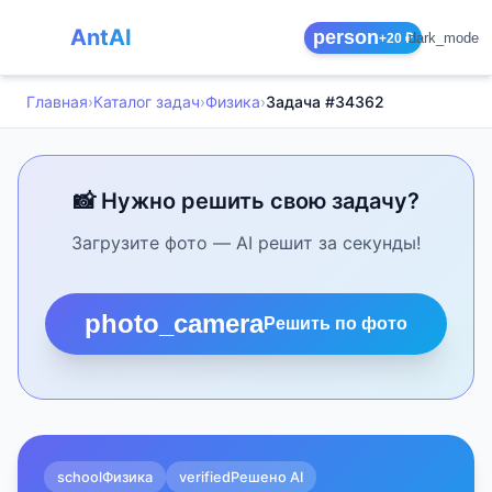
AntAI
person
dark_mode
+20 ₽
Главная
›
Каталог задач
›
Физика
›
Задача #34362
📸 Нужно решить свою задачу?
Загрузите фото — AI решит за секунды!
photo_camera
Решить по фото
school
Физика
verified
Решено AI