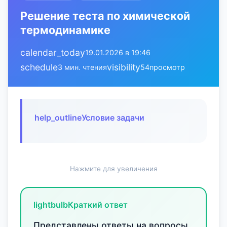
Решение теста по химической
термодинамике
calendar_today
19.01.2026 в 19:46
schedule
visibility
3 мин. чтения
54
просмотр
help_outline
Условие задачи
Нажмите для увеличения
lightbulb
Краткий ответ
Представлены ответы на вопросы