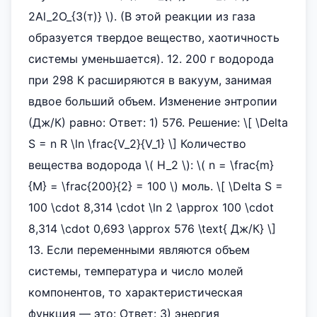
2Al_2O_{3(т)} \). (В этой реакции из газа
образуется твердое вещество, хаотичность
системы уменьшается). 12. 200 г водорода
при 298 К расширяются в вакуум, занимая
вдвое больший объем. Изменение энтропии
(Дж/К) равно: Ответ: 1) 576. Решение: \[ \Delta
S = n R \ln \frac{V_2}{V_1} \] Количество
вещества водорода \( H_2 \): \( n = \frac{m}
{M} = \frac{200}{2} = 100 \) моль. \[ \Delta S =
100 \cdot 8,314 \cdot \ln 2 \approx 100 \cdot
8,314 \cdot 0,693 \approx 576 \text{ Дж/К} \]
13. Если переменными являются объем
системы, температура и число молей
компонентов, то характеристическая
функция — это: Ответ: 3) энергия