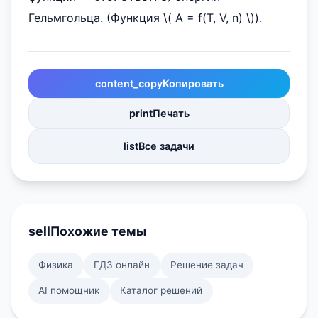
Гельмгольца. (Функция \( A = f(T, V, n) \)).
content_copy
Копировать
print
Печать
list
Все задачи
sell
Похожие темы
Физика
ГДЗ онлайн
Решение задач
AI помощник
Каталог решений