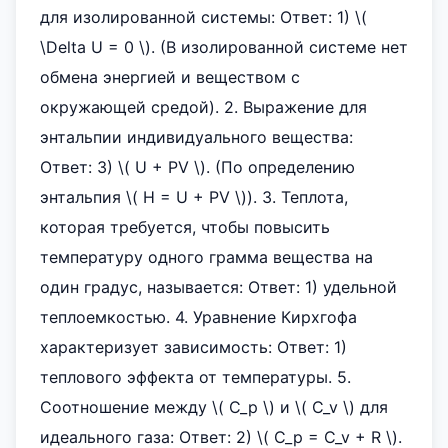
для изолированной системы: Ответ: 1) \(
\Delta U = 0 \). (В изолированной системе нет
обмена энергией и веществом с
окружающей средой). 2. Выражение для
энтальпии индивидуального вещества:
Ответ: 3) \( U + PV \). (По определению
энтальпия \( H = U + PV \)). 3. Теплота,
которая требуется, чтобы повысить
температуру одного грамма вещества на
один градус, называется: Ответ: 1) удельной
теплоемкостью. 4. Уравнение Кирхгофа
характеризует зависимость: Ответ: 1)
теплового эффекта от температуры. 5.
Соотношение между \( C_p \) и \( C_v \) для
идеального газа: Ответ: 2) \( C_p = C_v + R \).