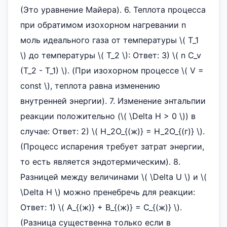
(Это уравнение Майера). 6. Теплота процесса
при обратимом изохорном нагревании n
моль идеального газа от температуры \( T_1
\) до температуры \( T_2 \): Ответ: 3) \( n C_v
(T_2 - T_1) \). (При изохорном процессе \( V =
const \), теплота равна изменению
внутренней энергии). 7. Изменение энтальпии
реакции положительно (\( \Delta H > 0 \)) в
случае: Ответ: 2) \( H_2O_{(ж)} = H_2O_{(г)} \).
(Процесс испарения требует затрат энергии,
то есть является эндотермическим). 8.
Разницей между величинами \( \Delta U \) и \(
\Delta H \) можно пренебречь для реакции:
Ответ: 1) \( A_{(ж)} + B_{(ж)} = C_{(ж)} \).
(Разница существенна только если в