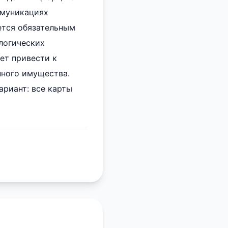
ммуникациях
яется обязательным
логических
ет привести к
нного имущества.
ариант: все карты