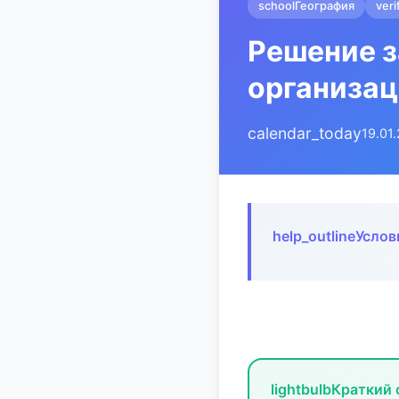
school
География
veri
Решение 
организац
calendar_today
19.01
help_outline
Услов
lightbulb
Краткий 