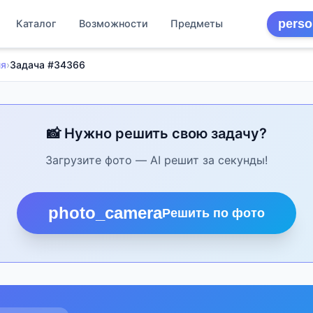
perso
Каталог
Возможности
Предметы
ия
›
Задача #34366
📸 Нужно решить свою задачу?
Загрузите фото — AI решит за секунды!
photo_camera
Решить по фото