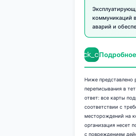
Эксплуатирующа
коммуникаций в
аварий и обесп
check_circle
Подробное
Ниже представлено р
переписывания в тет
ответ: все карты по
соответствии с тре
месторождений на к
организация несет п
с повреждением дейс