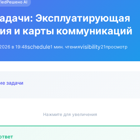
fied
Решено AI
задачи: Эксплуатирующая
ия и карты коммуникаций
schedule
visibility
.2026 в 19:48
1 мин. чтения
21
просмотр
ие задачи
Нажмите для увеличения
ответ