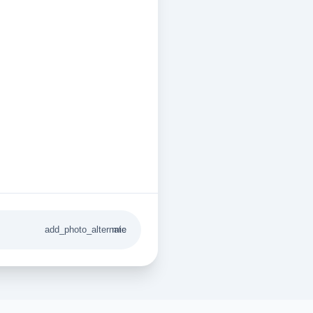
add_photo_alternate
mic