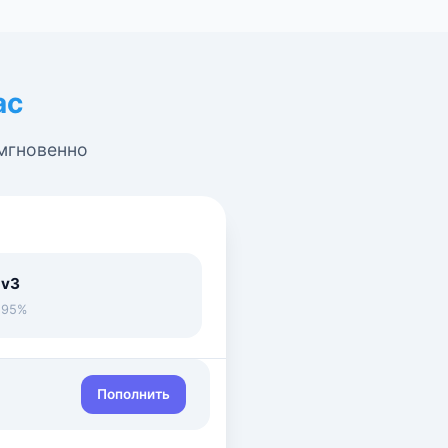
ас
 мгновенно
 v3
• 95%
Пополнить