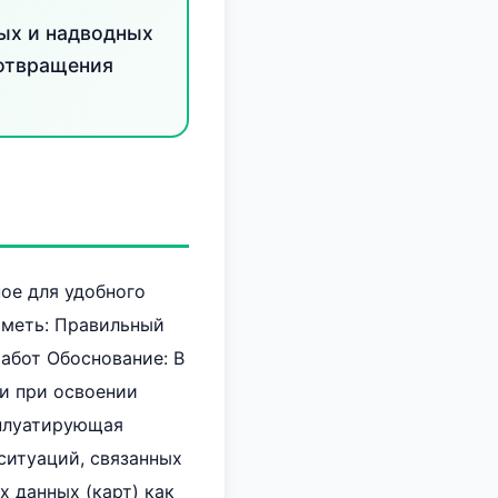
ых и надводных
дотвращения
ое для удобного
иметь: Правильный
абот Обоснование: В
и при освоении
сплуатирующая
ситуаций, связанных
 данных (карт) как