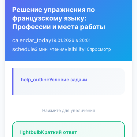
Решение упражнения по
французскому языку:
Профессии и места работы
calendar_today
19.01.2026 в 20:01
schedule
visibility
2 мин. чтения
10
просмотр
help_outline
Условие задачи
Нажмите для увеличения
lightbulb
Краткий ответ