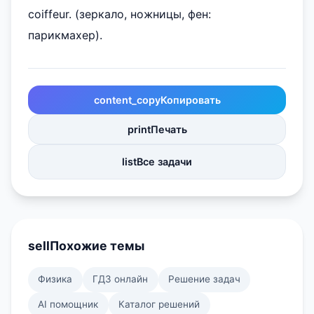
coiffeur. (зеркало, ножницы, фен:
парикмахер).
content_copy
Копировать
print
Печать
list
Все задачи
sell
Похожие темы
Физика
ГДЗ онлайн
Решение задач
AI помощник
Каталог решений