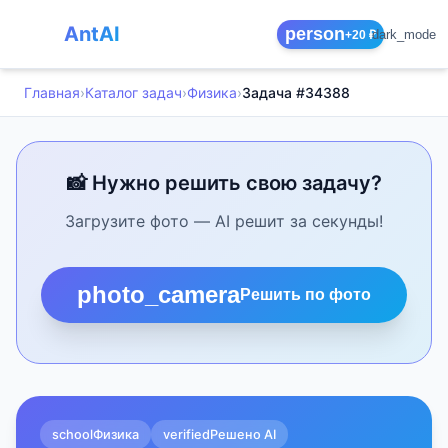
AntAI
person
dark_mode
+20 ₽
Главная
›
Каталог задач
›
Физика
›
Задача #34388
📸 Нужно решить свою задачу?
Загрузите фото — AI решит за секунды!
photo_camera
Решить по фото
school
Физика
verified
Решено AI