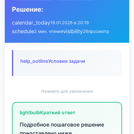
Решение:
calendar_today
19.01.2026 в 20:19
schedule
visibility
2 мин. чтения
26
просмотр
help_outline
Условие задачи
Нажмите для увеличения
lightbulb
Краткий ответ
Подробное пошаговое решение
представлено ниже.