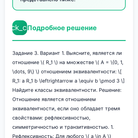
check_circle
Подробное решение
Задание 3. Вариант 1. Выясните, является ли
отношение \( R_1 \) на множестве \( A = \{0, 1,
\dots, 9\} \) отношением эквивалентности: \[
R_1: a R_1 b \leftrightarrow a \equiv b \pmod 3 \]
Найдите классы эквивалентности. Решение:
Отношение является отношением
эквивалентности, если оно обладает тремя
свойствами: рефлексивностью,
симметричностью и транзитивностью. 1.
Рефлексивность: Для любого \( a \in A \)