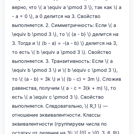
верно, что \( a \equiv a \pmod 3 \), так как \( a
- a = 0 \), а 0 делится на 3. Свойство
выполняется. 2. Симметричность: Если \( a
\equiv b \pmod 3 \), то \( (a - b) \) делится на
3. Тогда и \( (b - a) = -(a - b) \) делится на 3,
то есть \( b \equiv a \pmod 3 \). Свойство
выполняется. 3. Транзитивность: Если \( a
\equiv b \pmod 3 \) и \( b \equiv c \pmod 3 \),
то \( (a - b) = 3k \) и \( (b - c) = 3m \). Сложив
равенства, получим \( a - c = 3(k + m) \), то
есть \( a \equiv c \pmod 3 \). Свойство
выполняется. Следовательно, \( R_1 \) —
отношение эквивалентности. Классы
эквивалентности (группируем числа по
остатку от деления на 3): \[ [0] = \{0, 3, 6, 9\}