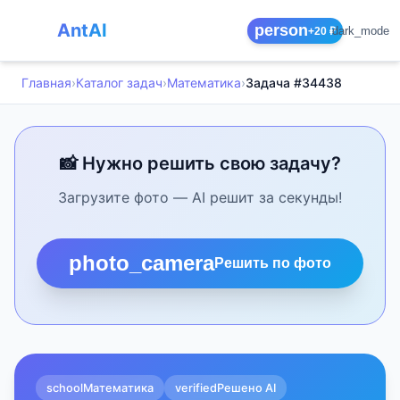
AntAI
person
dark_mode
+20 ₽
Главная
›
Каталог задач
›
Математика
›
Задача #34438
📸 Нужно решить свою задачу?
Загрузите фото — AI решит за секунды!
photo_camera
Решить по фото
school
Математика
verified
Решено AI