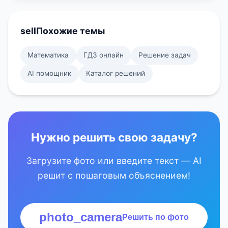
sell
Похожие темы
Математика
ГДЗ онлайн
Решение задач
AI помощник
Каталог решений
Нужно решить свою задачу?
Загрузите фото или введите текст — AI
решит с пошаговым объяснением!
photo_camera
Решить по фото