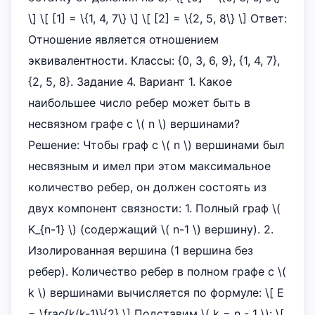
\] \[ [1] = \{1, 4, 7\} \] \[ [2] = \{2, 5, 8\} \] Ответ:
Отношение является отношением
эквивалентности. Классы: {0, 3, 6, 9}, {1, 4, 7},
{2, 5, 8}. Задание 4. Вариант 1. Какое
наибольшее число ребер может быть в
несвязном графе с \( n \) вершинами?
Решение: Чтобы граф с \( n \) вершинами был
несвязным и имел при этом максимальное
количество ребер, он должен состоять из
двух компонент связности: 1. Полный граф \(
K_{n-1} \) (содержащий \( n-1 \) вершину). 2.
Изолированная вершина (1 вершина без
ребер). Количество ребер в полном графе с \(
k \) вершинами вычисляется по формуле: \[ E
= \frac{k(k-1)}{2} \] Подставим \( k = n - 1 \): \[