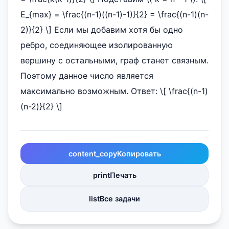
E_{max} = \frac{(n-1)((n-1)-1)}{2} = \frac{(n-1)(n-
2)}{2} \] Если мы добавим хотя бы одно
ребро, соединяющее изолированную
вершину с остальными, граф станет связным.
Поэтому данное число является
максимально возможным. Ответ: \[ \frac{(n-1)
(n-2)}{2} \]
content_copy
Копировать
print
Печать
list
Все задачи