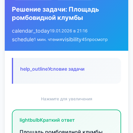
Решение задачи: Площадь
ромбовидной клумбы
calendar_today
19.01.2026 в 21:16
schedule
visibility
1 мин. чтения
45
просмотр
help_outline
Условие задачи
Нажмите для увеличения
lightbulb
Краткий ответ
Площадь ромбовидной клумбы,