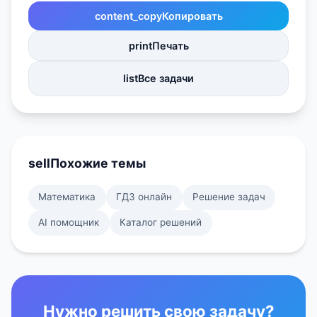
content_copy
Копировать
print
Печать
list
Все задачи
sell
Похожие темы
Математика
ГДЗ онлайн
Решение задач
AI помощник
Каталог решений
Нужно решить свою задачу?