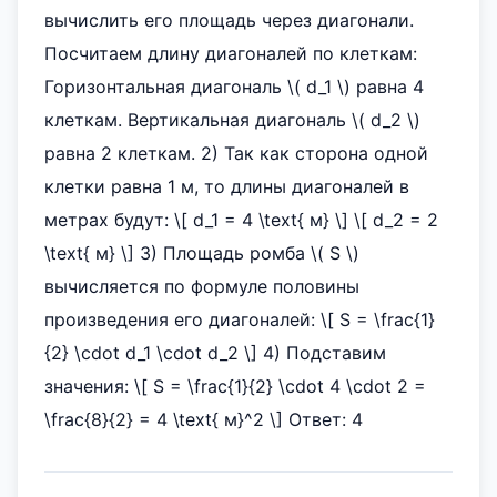
вычислить его площадь через диагонали.
Посчитаем длину диагоналей по клеткам:
Горизонтальная диагональ \( d_1 \) равна 4
клеткам. Вертикальная диагональ \( d_2 \)
равна 2 клеткам. 2) Так как сторона одной
клетки равна 1 м, то длины диагоналей в
метрах будут: \[ d_1 = 4 \text{ м} \] \[ d_2 = 2
\text{ м} \] 3) Площадь ромба \( S \)
вычисляется по формуле половины
произведения его диагоналей: \[ S = \frac{1}
{2} \cdot d_1 \cdot d_2 \] 4) Подставим
значения: \[ S = \frac{1}{2} \cdot 4 \cdot 2 =
\frac{8}{2} = 4 \text{ м}^2 \] Ответ: 4