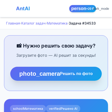
AntAI
person
dark_mode
+20 ₽
Главная
›
Каталог задач
›
Математика
›
Задача #34533
📸 Нужно решить свою задачу?
Загрузите фото — AI решит за секунды!
photo_camera
Решить по фото
school
Математика
verified
Решено AI