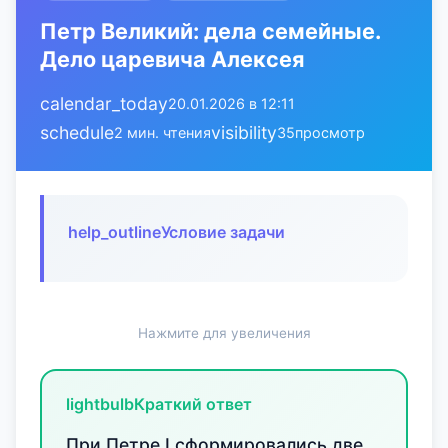
Петр Великий: дела семейные.
Дело царевича Алексея
calendar_today
20.01.2026 в 12:11
schedule
visibility
2 мин. чтения
35
просмотр
help_outline
Условие задачи
Нажмите для увеличения
lightbulb
Краткий ответ
При Петре I сформировались две