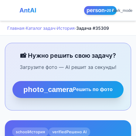
AntAI
person
dark_mode
+20 ₽
Главная
›
Каталог задач
›
История
›
Задача #35309
📸 Нужно решить свою задачу?
Загрузите фото — AI решит за секунды!
photo_camera
Решить по фото
school
История
verified
Решено AI