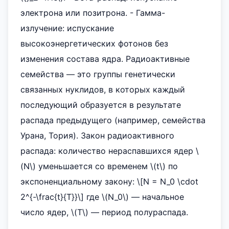
электрона или позитрона. - Гамма-
излучение: испускание
высокоэнергетических фотонов без
изменения состава ядра. Радиоактивные
семейства — это группы генетически
связанных нуклидов, в которых каждый
последующий образуется в результате
распада предыдущего (например, семейства
Урана, Тория). Закон радиоактивного
распада: количество нераспавшихся ядер \
(N\) уменьшается со временем \(t\) по
экспоненциальному закону: \[N = N_0 \cdot
2^{-\frac{t}{T}}\] где \(N_0\) — начальное
число ядер, \(T\) — период полураспада.