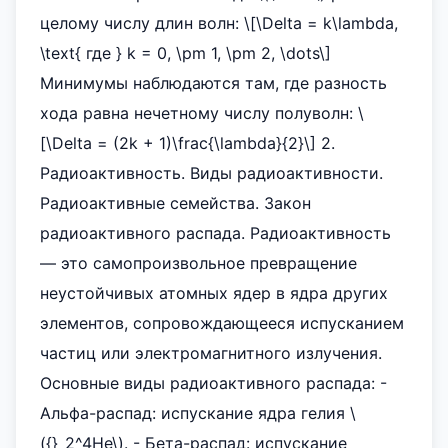
целому числу длин волн: \[\Delta = k\lambda,
\text{ где } k = 0, \pm 1, \pm 2, \dots\]
Минимумы наблюдаются там, где разность
хода равна нечетному числу полуволн: \
[\Delta = (2k + 1)\frac{\lambda}{2}\] 2.
Радиоактивность. Виды радиоактивности.
Радиоактивные семейства. Закон
радиоактивного распада. Радиоактивность
— это самопроизвольное превращение
неустойчивых атомных ядер в ядра других
элементов, сопровождающееся испусканием
частиц или электромагнитного излучения.
Основные виды радиоактивного распада: -
Альфа-распад: испускание ядра гелия \
({}_2^4He\). - Бета-распад: испускание