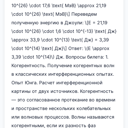
10^{26} \cdot 17,6 \text{ МэВ} \approx 21,19
\cdot 10^{26} \text{ МэВ}\] Переведем
полученную энергию в Джоули: \[E = 21,19
\cdot 10^{26} \cdot 1,6 \cdot 10^{-13} \text{ Дж}
\approx 33,9 \cdot 10^{13} \text{ Дж} = 3,39
\cdot 10^{14} \text{ Дж}\] Ответ: \(E \approx
3,39 \cdot 10^{14}\) Дж. Вопросы билета: 1.
Когерентность. Получение когерентных волн
в классических интерференционных опытах.
Опыт Юнга. Расчет интерференционной
картины от двух источников. Когерентность
— это согласованное протекание во времени
и пространстве нескольких колебательных
или волновых процессов. Волны называются
когерентными, если их разность фаз