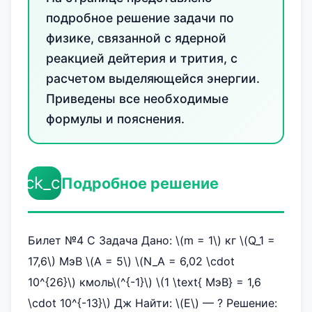
подробное решение задачи по
физике, связанной с ядерной
реакцией дейтерия и трития, с
расчетом выделяющейся энергии.
Приведены все необходимые
формулы и пояснения.
check_circle
Подробное решение
Билет №4 С Задача Дано: \(m = 1\) кг \(Q_1 =
17,6\) МэВ \(A = 5\) \(N_A = 6,02 \cdot
10^{26}\) кмоль\(^{-1}\) \(1 \text{ МэВ} = 1,6
\cdot 10^{-13}\) Дж Найти: \(E\) — ? Решение: