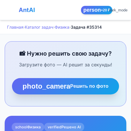
AntAI
person
dark_mode
+20 ₽
Главная
›
Каталог задач
›
Физика
›
Задача #35314
📸 Нужно решить свою задачу?
Загрузите фото — AI решит за секунды!
photo_camera
Решить по фото
school
Физика
verified
Решено AI