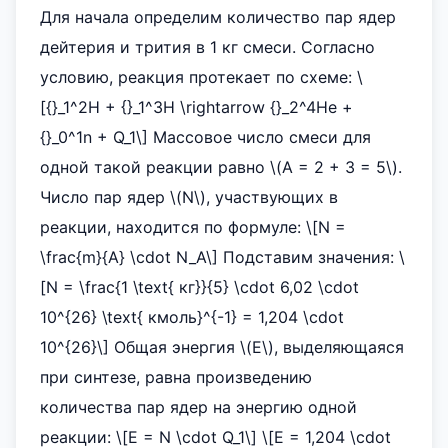
Для начала определим количество пар ядер
дейтерия и трития в 1 кг смеси. Согласно
условию, реакция протекает по схеме: \
[{}_1^2H + {}_1^3H \rightarrow {}_2^4He +
{}_0^1n + Q_1\] Массовое число смеси для
одной такой реакции равно \(A = 2 + 3 = 5\).
Число пар ядер \(N\), участвующих в
реакции, находится по формуле: \[N =
\frac{m}{A} \cdot N_A\] Подставим значения: \
[N = \frac{1 \text{ кг}}{5} \cdot 6,02 \cdot
10^{26} \text{ кмоль}^{-1} = 1,204 \cdot
10^{26}\] Общая энергия \(E\), выделяющаяся
при синтезе, равна произведению
количества пар ядер на энергию одной
реакции: \[E = N \cdot Q_1\] \[E = 1,204 \cdot