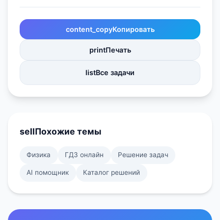
content_copy
Копировать
print
Печать
list
Все задачи
sell
Похожие темы
Физика
ГДЗ онлайн
Решение задач
AI помощник
Каталог решений