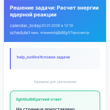
Решение задачи: Расчет энергии
ядерной реакции
calendar_today
20.01.2026 в 12:19
schedule
visibility
3 мин. чтения
57
просмотр
help_outline
Условие задачи
Нажмите для увеличения
lightbulb
Краткий ответ
На странице представлено