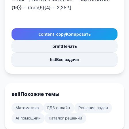
{16}} = \frac{9}{4} = 2,25 \]
content_copy
Копировать
print
Печать
list
Все задачи
sell
Похожие темы
Математика
ГДЗ онлайн
Решение задач
AI помощник
Каталог решений