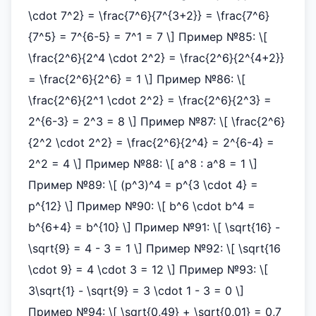
\cdot 7^2} = \frac{7^6}{7^{3+2}} = \frac{7^6}
{7^5} = 7^{6-5} = 7^1 = 7 \] Пример №85: \[
\frac{2^6}{2^4 \cdot 2^2} = \frac{2^6}{2^{4+2}}
= \frac{2^6}{2^6} = 1 \] Пример №86: \[
\frac{2^6}{2^1 \cdot 2^2} = \frac{2^6}{2^3} =
2^{6-3} = 2^3 = 8 \] Пример №87: \[ \frac{2^6}
{2^2 \cdot 2^2} = \frac{2^6}{2^4} = 2^{6-4} =
2^2 = 4 \] Пример №88: \[ a^8 : a^8 = 1 \]
Пример №89: \[ (p^3)^4 = p^{3 \cdot 4} =
p^{12} \] Пример №90: \[ b^6 \cdot b^4 =
b^{6+4} = b^{10} \] Пример №91: \[ \sqrt{16} -
\sqrt{9} = 4 - 3 = 1 \] Пример №92: \[ \sqrt{16
\cdot 9} = 4 \cdot 3 = 12 \] Пример №93: \[
3\sqrt{1} - \sqrt{9} = 3 \cdot 1 - 3 = 0 \]
Пример №94: \[ \sqrt{0,49} + \sqrt{0,01} = 0,7