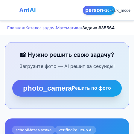
AntAI
person
dark_mode
+20 ₽
Главная
›
Каталог задач
›
Математика
›
Задача #35564
📸 Нужно решить свою задачу?
Загрузите фото — AI решит за секунды!
photo_camera
Решить по фото
school
Математика
verified
Решено AI