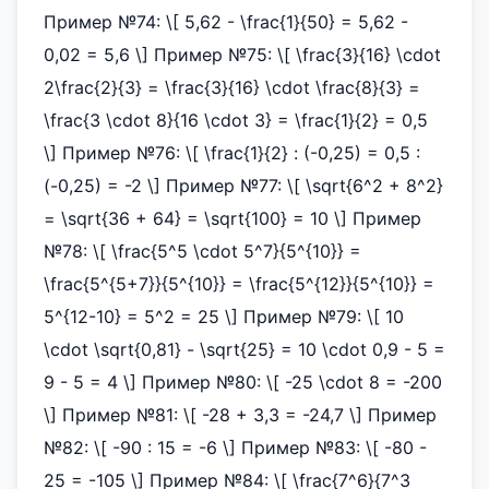
Пример №74: \[ 5,62 - \frac{1}{50} = 5,62 -
0,02 = 5,6 \] Пример №75: \[ \frac{3}{16} \cdot
2\frac{2}{3} = \frac{3}{16} \cdot \frac{8}{3} =
\frac{3 \cdot 8}{16 \cdot 3} = \frac{1}{2} = 0,5
\] Пример №76: \[ \frac{1}{2} : (-0,25) = 0,5 :
(-0,25) = -2 \] Пример №77: \[ \sqrt{6^2 + 8^2}
= \sqrt{36 + 64} = \sqrt{100} = 10 \] Пример
№78: \[ \frac{5^5 \cdot 5^7}{5^{10}} =
\frac{5^{5+7}}{5^{10}} = \frac{5^{12}}{5^{10}} =
5^{12-10} = 5^2 = 25 \] Пример №79: \[ 10
\cdot \sqrt{0,81} - \sqrt{25} = 10 \cdot 0,9 - 5 =
9 - 5 = 4 \] Пример №80: \[ -25 \cdot 8 = -200
\] Пример №81: \[ -28 + 3,3 = -24,7 \] Пример
№82: \[ -90 : 15 = -6 \] Пример №83: \[ -80 -
25 = -105 \] Пример №84: \[ \frac{7^6}{7^3