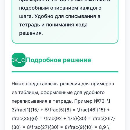
подробным описанием каждого
шага. Удобно для списывания в
тетрадь и понимания хода
решения.
check_circle
Подробное решение
Ниже представлены решения для примеров
из таблицы, оформленные для удобного
переписывания в тетрадь. Пример №73: \[
3\frac{1}{15} + 5\frac{5}{6} = \frac{46}{15} +
\frac{35}{6} = \frac{92 + 175}{30} = \frac{267}
{30} = 8\frac{27}{30} = 8\frac{9}{10} = 8,9 \]