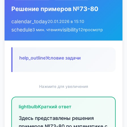
Решение примеров №73-80
calendar_today
20.01.2026 в 15:10
schedule
visibility
3 мин. чтения
12
просмотр
help_outline
Условие задачи
Нажмите для увеличения
lightbulb
Краткий ответ
Здесь представлены решения
примеров №73-80 по математике с