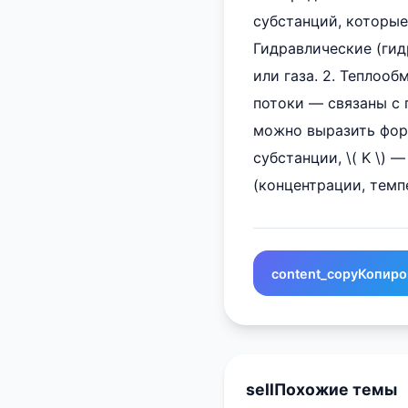
субстанций, которые
Гидравлические (ги
или газа. 2. Теплоо
потоки — связаны с
можно выразить формул
субстанции, \( K \) 
(концентрации, темп
content_copy
Копиро
sell
Похожие темы