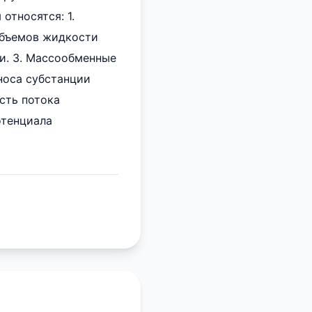
относятся: 1.
объемов жидкости
ии. 3. Массообменные
носа субстанции
ость потока
потенциала