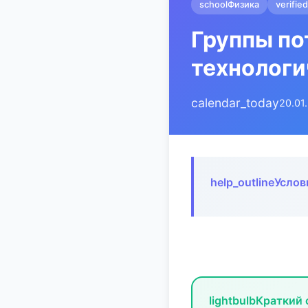
school
Физика
verified
Группы по
технологи
calendar_today
20.01
help_outline
Услов
lightbulb
Краткий 