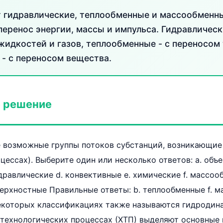
 гидравлические, теплообменные и массообменны
еренос энергии, массы и импульса. Гидравлическ
идкостей и газов, теплообменные - с переносом 
- с переносом вещества.
 решение
е возможные группы потоков субстанций, возникающие
цессах). Выберите один или несколько ответов: a. объе
дравлические d. конвективные e. химические f. массоо
ерхностные Правильные ответы: b. теплообменные f. м
некоторых классификациях также называются гидродин
-технологических процессах (ХТП) выделяют основные