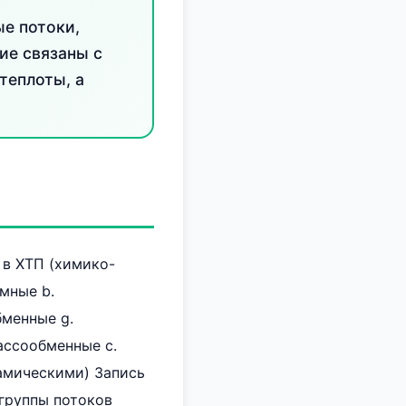
е потоки,
ие связаны с
теплоты, а
 в ХТП (химико-
мные b.
бменные g.
ассообменные c.
амическими) Запись
 группы потоков