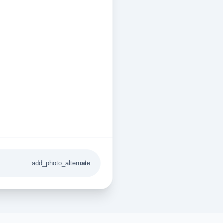
add_photo_alternate
mic