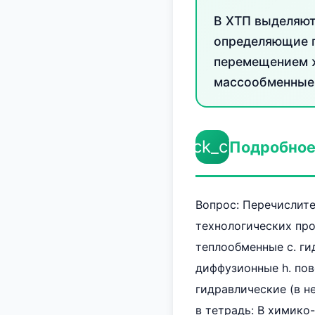
В ХТП выделяют
определяющие п
перемещением ж
массообменные 
check_circle
Подробное
Вопрос: Перечислит
технологических про
теплообменные c. ги
диффузионные h. пов
гидравлические (в 
в тетрадь: В химико