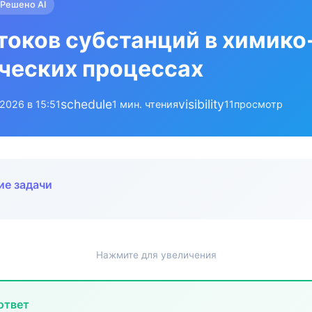
Решено AI
токов субстанций в химико
ческих процессах
schedule
visibility
.2026 в 15:51
1 мин. чтения
11
просмотр
ие задачи
Нажмите для увеличения
ответ