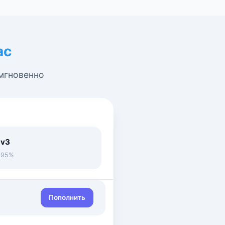
ас
 мгновенно
 v3
• 95%
Пополнить