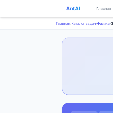
AntAI
Главная
Главная
›
Каталог задач
›
Физика
›