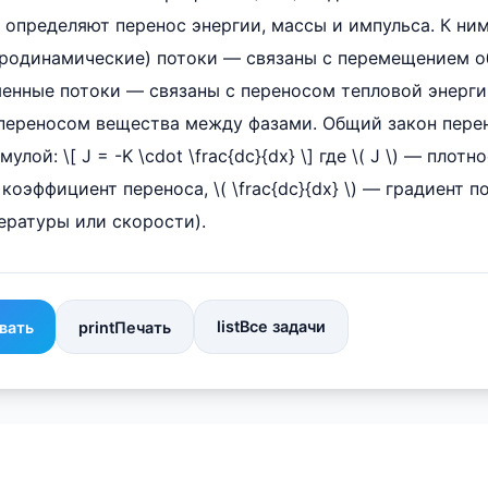
 определяют перенос энергии, массы и импульса. К ним 
дродинамические) потоки — связаны с перемещением 
бменные потоки — связаны с переносом тепловой энерг
 переносом вещества между фазами. Общий закон пере
ой: \[ J = -K \cdot \frac{dc}{dx} \] где \( J \) — плотн
— коэффициент переноса, \( \frac{dc}{dx} \) — градиент 
ературы или скорости).
list
Все задачи
вать
print
Печать