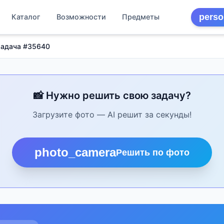
perso
Каталог
Возможности
Предметы
Задача #35640
📸 Нужно решить свою задачу?
Загрузите фото — AI решит за секунды!
photo_camera
Решить по фото