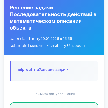
Решение задачи:
Последовательность действий в
математическом описании
объекта
calendar_today
20.01.2026 в 15:59
schedule
visibility
1 мин. чтения
36
просмотр
help_outline
Условие задачи
Нажмите для увеличения