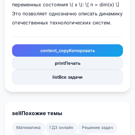
переменных состояния \( x \): \[ n = dim(x) \]
Это позволяет однозначно описать динамику
отечественных технологических систем.
content_copy
Копировать
print
Печать
list
Все задачи
sell
Похожие темы
Математика
ГДЗ онлайн
Решение задач