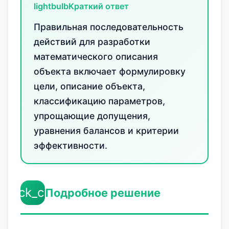
lightbulb
Краткий ответ
Правильная последовательность
действий для разработки
математического описания
объекта включает формулировку
цели, описание объекта,
классификацию параметров,
упрощающие допущения,
уравнения балансов и критерии
эффективности.
check_circle
Подробное решение