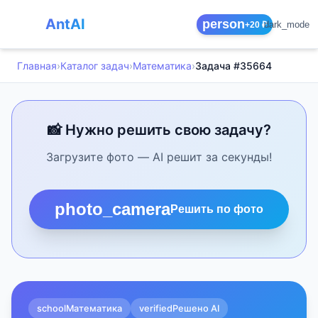
AntAI
person
dark_mode
+20 ₽
Главная
›
Каталог задач
›
Математика
›
Задача #35664
📸 Нужно решить свою задачу?
Загрузите фото — AI решит за секунды!
photo_camera
Решить по фото
school
Математика
verified
Решено AI