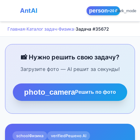
AntAI
person
dark_mode
+20 ₽
Главная
›
Каталог задач
›
Физика
›
Задача #35672
📸 Нужно решить свою задачу?
Загрузите фото — AI решит за секунды!
photo_camera
Решить по фото
school
Физика
verified
Решено AI