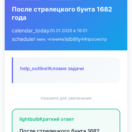
После стрелецкого бунта 1682
года
calendar_today
20.01.2026 в 16:01
schedule
visibility
1 мин. чтения
44
просмотр
help_outline
Условие задачи
Нажмите для увеличения
lightbulb
Краткий ответ
После стрелецкого бунта 1682