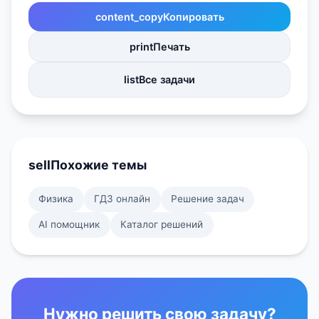
content_copy
Копировать
print
Печать
list
Все задачи
sell
Похожие темы
Физика
ГДЗ онлайн
Решение задач
AI помощник
Каталог решений
Нужно решить свою задачу?