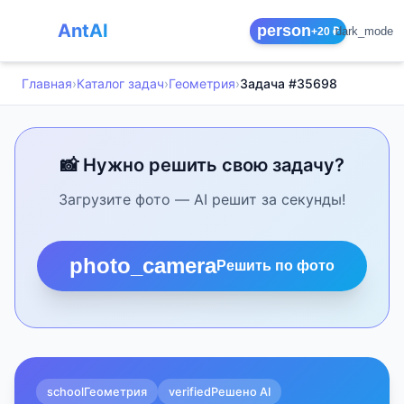
AntAI
person
dark_mode
+20 ₽
Главная
›
Каталог задач
›
Геометрия
›
Задача #35698
📸 Нужно решить свою задачу?
Загрузите фото — AI решит за секунды!
photo_camera
Решить по фото
school
Геометрия
verified
Решено AI