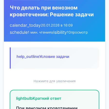
Что делать при венозном
кровотечении: Решение задачи
calendar_today
20.01.2026 в 16:09
schedule
visibility
1 мин. чтения
10
просмотр
help_outline
Условие задачи
Нажмите для увеличения
lightbulb
Краткий ответ
При венозном кровотечении