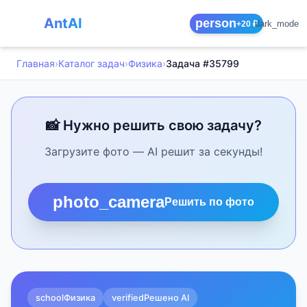
AntAI
person
dark_mode
+20 ₽
Главная
›
Каталог задач
›
Физика
›
Задача #35799
📸 Нужно решить свою задачу?
Загрузите фото — AI решит за секунды!
photo_camera
Решить по фото
school
Физика
verified
Решено AI