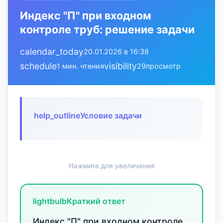
Индекс "П" при входном
контроле труб: решение задачи
calendar_today
20.01.2026 в 16:38
schedule
visibility
1 мин. чтения
29
просмотр
help_outline
Условие задачи
Нажмите для увеличения
lightbulb
Краткий ответ
Индекс "П" при входном контроле