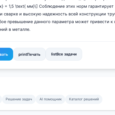
x} = 1,5 \text{ мм}\] Соблюдение этих норм гарантируе
ри сварке и высокую надежность всей конструкции тр
бое превышение данного параметра может привести к
ний в металле.
list
Все задачи
вать
print
Печать
Решение задач
AI помощник
Каталог решений