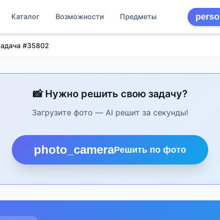
perso
Каталог
Возможности
Предметы
Задача #35802
📸 Нужно решить свою задачу?
Загрузите фото — AI решит за секунды!
photo_camera
Решить по фото