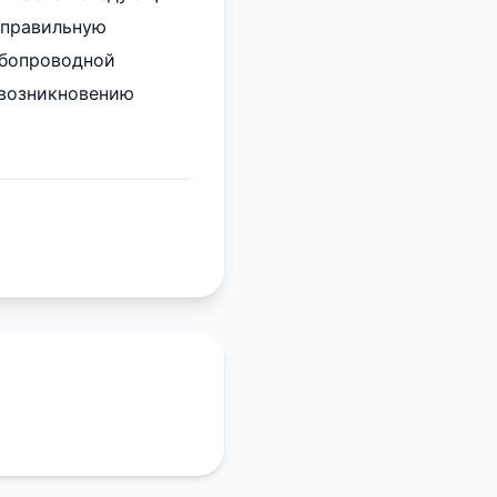
т правильную
убопроводной
 возникновению