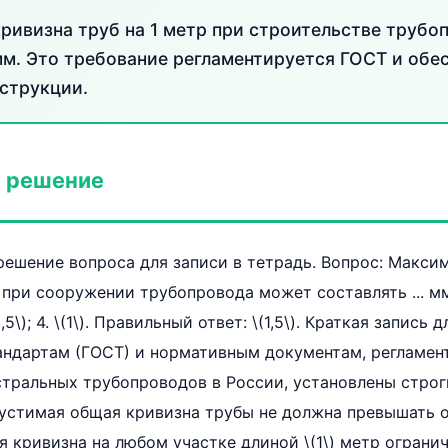
ривизна труб на 1 метр при строительстве трубо
 мм. Это требование регламентируется ГОСТ и обе
струкции.
 решение
ешение вопроса для записи в тетрадь. Вопрос: Макси
ы при сооружении трубопровода может составлять ... м
. \(0,5\); 4. \(1\). Правильный ответ: \(1,5\). Краткая запис
андартам (ГОСТ) и нормативным документам, регламе
тральных трубопроводов в России, установлены строг
пустимая общая кривизна трубы не должна превышать 
ая кривизна на любом участке длиной \(1\) метр огран