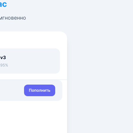
ас
 мгновенно
 v3
• 95%
Пополнить