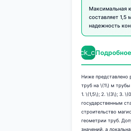
Максимальная к
составляет 1,5
надежность кон
check_circle
Подробное
Ниже представлено р
труб на \(1\) м труб
1. \(1,5\); 2. \(3\); 3
государственным ст
строительство магис
геометрии труб. До
значений, а локальн