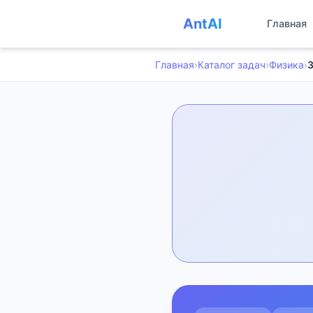
AntAI
Главная
Главная
›
Каталог задач
›
Физика
›