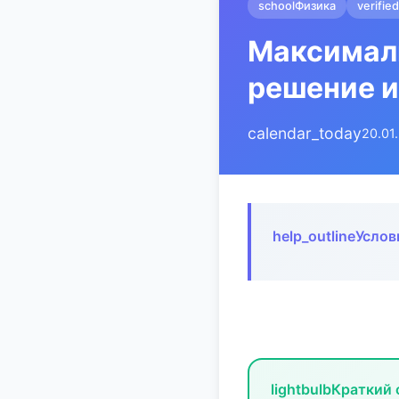
school
Физика
verified
Максималь
решение и
calendar_today
20.01
help_outline
Услов
lightbulb
Краткий 