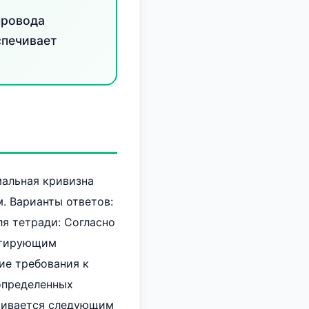
провода
спечивает
мальная кривизна
м. Варианты ответов:
ь для тетради: Согласно
нтирующим
ие требования к
определенных
ичивается следующим