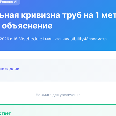
Решено AI
ная кривизна труб на 1 мет
 объяснение
schedule
visibility
.2026 в 16:39
1 мин. чтения
48
просмотр
ие задачи
Нажмите для увеличения
ответ