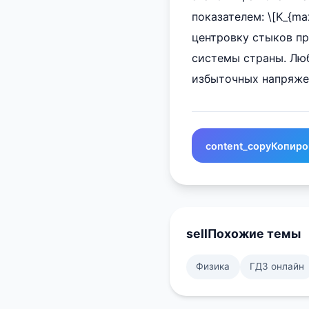
показателем: \[K_{ma
центровку стыков п
системы страны. Лю
избыточных напряже
content_copy
Копиро
sell
Похожие темы
Физика
ГДЗ онлайн