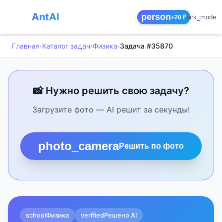
AntAI
person
dark_mode
+20 ₽
Главная
›
Каталог задач
›
Физика
›
Задача #35870
📸 Нужно решить свою задачу?
Загрузите фото — AI решит за секунды!
photo_camera
Решить по фото
school
Физика
verified
Решено AI