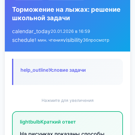
Торможение на лыжах: решение
школьной задачи
calendar_today
20.01.2026 в 16:59
schedule
visibility
1 мин. чтения
36
просмотр
help_outline
Условие задачи
Нажмите для увеличения
lightbulb
Краткий ответ
На рисунках показаны способы