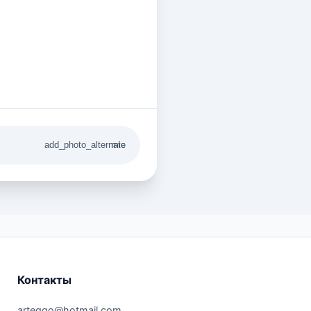
add_photo_alternate
mic
Контакты
arteggo@hotmail.com