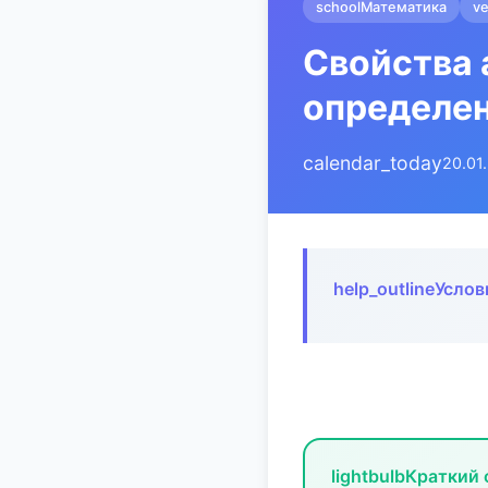
school
Математика
ve
Свойства 
определе
calendar_today
20.01
help_outline
Услов
lightbulb
Краткий 