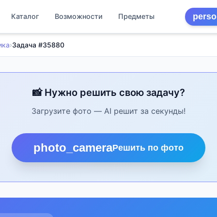
perso
Каталог
Возможности
Предметы
ика
›
Задача #35880
📸 Нужно решить свою задачу?
Загрузите фото — AI решит за секунды!
photo_camera
Решить по фото