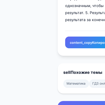
однозначным, чтобы 
результат. 5. Резул
результата за конечн
content_copy
Копиро
sell
Похожие темы
Математика
ГДЗ он