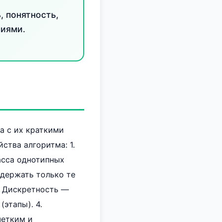
, понятность,
ниями.
а с их краткими
ства алгоритма: 1.
асса однотипных
держать только те
. Дискретность —
этапы). 4.
четким и