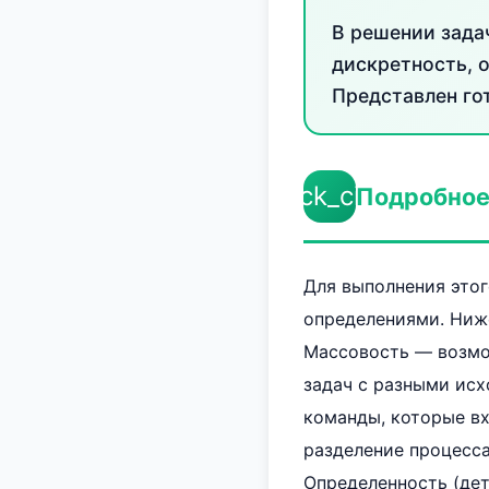
В решении зада
дискретность, о
Представлен гот
check_circle
Подробное
Для выполнения этог
определениями. Ниже
Массовость — возмо
задач с разными ис
команды, которые вх
разделение процесса
Определенность (де