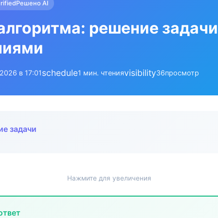
rified
Решено AI
алгоритма: решение задачи
ниями
schedule
visibility
.2026 в 17:01
1 мин. чтения
36
просмотр
ие задачи
Нажмите для увеличения
ответ