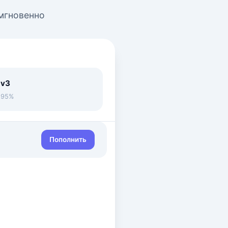
 мгновенно
 v3
• 95%
Пополнить