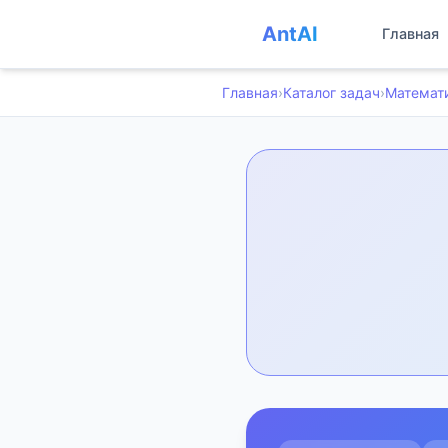
AntAI
Главная
Главная
›
Каталог задач
›
Математ