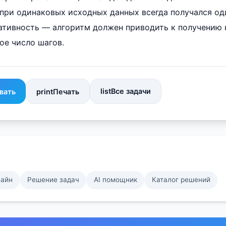
при одинаковых исходных данных всегда получался од
ьтативность — алгоритм должен приводить к получению
ое число шагов.
list
Все задачи
вать
print
Печать
лайн
Решение задач
AI помощник
Каталог решений