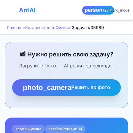
AntAI
person
dark_mode
+20 ₽
Главная
›
Каталог задач
›
Физика
›
Задача #35989
📸 Нужно решить свою задачу?
Загрузите фото — AI решит за секунды!
photo_camera
Решить по фото
school
Физика
verified
Решено AI