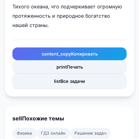
Тихого океана, что подчеркивает огромную
протяженность и природное богатство
нашей страны.
content_copy
Копировать
print
Печать
list
Все задачи
sell
Похожие темы
Физика
ГДЗ онлайн
Решение задач