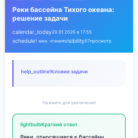
Реки бассейна Тихого океана:
решение задачи
calendar_today
20.01.2026 в 17:55
schedule
visibility
1 мин. чтения
57
просмотр
help_outline
Условие задачи
Нажмите для увеличения
lightbulb
Краткий ответ
Реки, относящиеся к бассейну