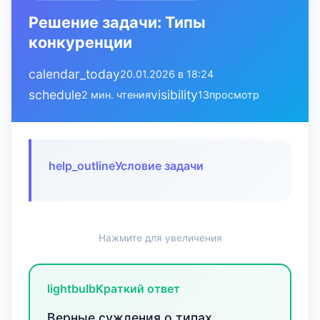
Решение задачи: Типы
конкуренции
calendar_today
20.01.2026 в 18:24
schedule
visibility
2 мин. чтения
13
просмотр
help_outline
Условие задачи
Нажмите для увеличения
lightbulb
Краткий ответ
Верные суждения о типах