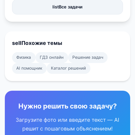
list
Все задачи
sell
Похожие темы
Физика
ГДЗ онлайн
Решение задач
AI помощник
Каталог решений
Нужно решить свою задачу?
Загрузите фото или введите текст — AI
решит с пошаговым объяснением!