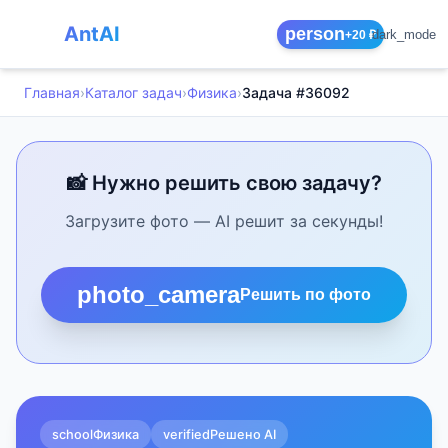
AntAI
person
dark_mode
+20 ₽
Главная
›
Каталог задач
›
Физика
›
Задача #36092
📸 Нужно решить свою задачу?
Загрузите фото — AI решит за секунды!
photo_camera
Решить по фото
school
Физика
verified
Решено AI