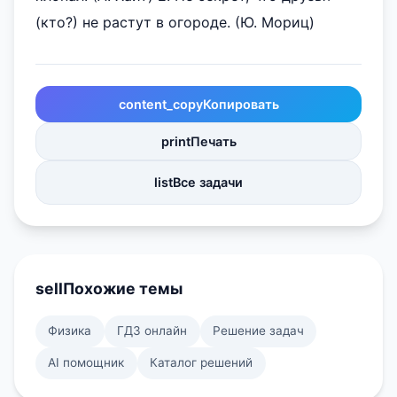
(кто?) не растут в огороде. (Ю. Мориц)
content_copy
Копировать
print
Печать
list
Все задачи
sell
Похожие темы
Физика
ГДЗ онлайн
Решение задач
AI помощник
Каталог решений