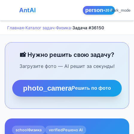
AntAI
person
dark_mode
+20 ₽
Главная
›
Каталог задач
›
Физика
›
Задача #36150
📸 Нужно решить свою задачу?
Загрузите фото — AI решит за секунды!
photo_camera
Решить по фото
school
Физика
verified
Решено AI