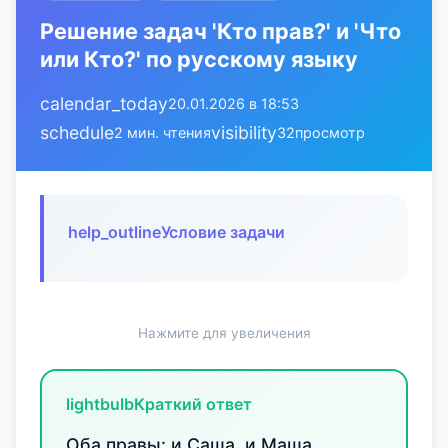
Решение задач 'Кто прав?' и 'Что
или Кто?' по русскому языку
calendar_today
20.01.2026 в 18:53
schedule
visibility
2 мин. чтения
32
просмотр
help_outline
Условие задачи
Нажмите для увеличения
lightbulb
Краткий ответ
Оба правы: и Саша, и Маша.