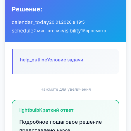
Решение:
calendar_today
20.01.2026 в 19:51
schedule
visibility
2 мин. чтения
15
просмотр
help_outline
Условие задачи
Нажмите для увеличения
lightbulb
Краткий ответ
Подробное пошаговое решение
представлено ниже.