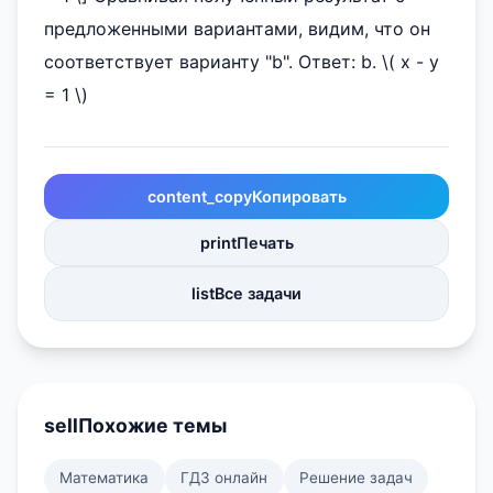
предложенными вариантами, видим, что он
соответствует варианту "b". Ответ: b. \( x - y
= 1 \)
content_copy
Копировать
print
Печать
list
Все задачи
sell
Похожие темы
Математика
ГДЗ онлайн
Решение задач