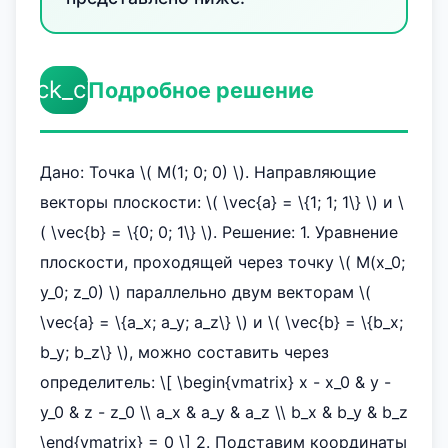
check_circle
Подробное решение
Дано: Точка \( M(1; 0; 0) \). Направляющие
векторы плоскости: \( \vec{a} = \{1; 1; 1\} \) и \
( \vec{b} = \{0; 0; 1\} \). Решение: 1. Уравнение
плоскости, проходящей через точку \( M(x_0;
y_0; z_0) \) параллельно двум векторам \(
\vec{a} = \{a_x; a_y; a_z\} \) и \( \vec{b} = \{b_x;
b_y; b_z\} \), можно составить через
определитель: \[ \begin{vmatrix} x - x_0 & y -
y_0 & z - z_0 \\ a_x & a_y & a_z \\ b_x & b_y & b_z
\end{vmatrix} = 0 \] 2. Подставим координаты