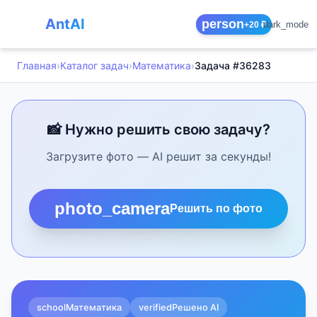
AntAI
person
dark_mode
+20 ₽
Главная
›
Каталог задач
›
Математика
›
Задача #36283
📸 Нужно решить свою задачу?
Загрузите фото — AI решит за секунды!
photo_camera
Решить по фото
school
Математика
verified
Решено AI