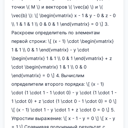
точки \( M \) и векторов \( \vec{a} \) и \(
\vec{b} \): \[ \begin{vmatrix} x - 1 & y - 0 & z - 0
\\ 1 & 1 & 1 \\ 0 & 0 & 1 \end{vmatrix} = 0 \] 3.
Раскроем определитель по элементам
первой строки: \[ (x - 1) \cdot \begin{vmatrix}
1 & 1 \\ 0 & 1 \end{vmatrix} - y \cdot
\begin{vmatrix} 1 & 1 \\ 0 & 1 \end{vmatrix} + z
\cdot \begin{vmatrix} 1 & 1 \\ 0 & 0
\end{vmatrix} = 0 \] 4. Вычислим
определители второго порядка: \[ (x - 1)
\cdot (1 \cdot 1 - 1 \cdot 0) - y \cdot (1 \cdot 1 -
1 \cdot 0) + z \cdot (1 \cdot 0 - 1 \cdot 0) = 0 \]
\[ (x - 1) \cdot 1 - y \cdot 1 + z \cdot 0 = 0 \] 5.
Упростим выражение: \[ x - 1 - y = 0 \] \[ x - y
= 1 \] Сравнивая полученный результат с