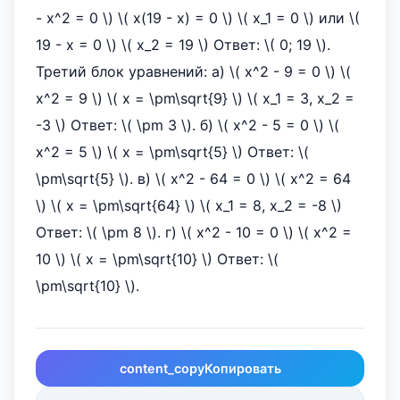
- x^2 = 0 \) \( x(19 - x) = 0 \) \( x_1 = 0 \) или \(
19 - x = 0 \) \( x_2 = 19 \) Ответ: \( 0; 19 \).
Третий блок уравнений: а) \( x^2 - 9 = 0 \) \(
x^2 = 9 \) \( x = \pm\sqrt{9} \) \( x_1 = 3, x_2 =
-3 \) Ответ: \( \pm 3 \). б) \( x^2 - 5 = 0 \) \(
x^2 = 5 \) \( x = \pm\sqrt{5} \) Ответ: \(
\pm\sqrt{5} \). в) \( x^2 - 64 = 0 \) \( x^2 = 64
\) \( x = \pm\sqrt{64} \) \( x_1 = 8, x_2 = -8 \)
Ответ: \( \pm 8 \). г) \( x^2 - 10 = 0 \) \( x^2 =
10 \) \( x = \pm\sqrt{10} \) Ответ: \(
\pm\sqrt{10} \).
content_copy
Копировать