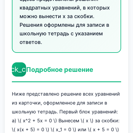
квадратных уравнений, в которых
можно вынести x за скобки.
Решения оформлены для записи в
школьную тетрадь с указанием
ответов.
check_circle
Подробное решение
Ниже представлено решение всех уравнений
из карточки, оформленное для записи в
школьную тетрадь. Первый блок уравнений:
а) \( x^2 + 5x = 0 \) Вынесем \( x \) за скобки:
\( x(x + 5) = 0 \) \( x_1 = 0 \) или \( x + 5 = 0 \)