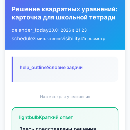
Решение квадратных уравнений:
карточка для школьной тетради
calendar_today
20.01.2026 в 21:23
schedule
visibility
3 мин. чтения
41
просмотр
help_outline
Условие задачи
Нажмите для увеличения
lightbulb
Краткий ответ
Здесь представлены решения