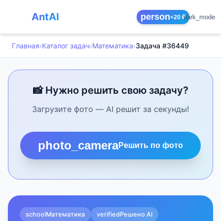
AntAI
person
dark_mode
+20 ₽
Главная
›
Каталог задач
›
Математика
›
Задача #36449
📸 Нужно решить свою задачу?
Загрузите фото — AI решит за секунды!
photo_camera
Решить по фото
school
Математика
verified
Решено AI