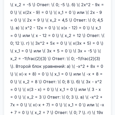
\( x_2 = -5 \) Ответ: \( 0; -5 \). б) \( 2x^2 - 9x =
0 \) \( x(2x - 9) = 0 \) \( x_1 = 0 \) или \( 2x - 9
= 0 \) \( 2x = 9 \) \( x_2 = 4,5 \) Ответ: \( 0; 4,5
\). в) \( x^2 - 12x = 0 \) \( x(x - 12) = 0 \) \( x_1
= 0 \) или \( x - 12 = 0 \) \( x_2 = 12 \) Ответ: \(
0; 12 \). г) \( 3x^2 + 5x = 0 \) \( x(3x + 5) = 0 \)
\( x_1 = 0 \) или \( 3x + 5 = 0 \) \( 3x = -5 \) \(
x_2 = -1\frac{2}{3} \) Ответ: \( 0; -1\frac{2}{3}
\). Второй блок уравнений: а) \( -x^2 + 8x = 0
\) \( x(-x + 8) = 0 \) \( x_1 = 0 \) или \( -x + 8 =
0 \) \( x_2 = 8 \) Ответ: \( 0; 8 \). б) \( 3x - x^2
= 0 \) \( x(3 - x) = 0 \) \( x_1 = 0 \) или \( 3 - x
= 0 \) \( x_2 = 3 \) Ответ: \( 0; 3 \). в) \( -x^2 +
7x = 0 \) \( x(-x + 7) = 0 \) \( x_1 = 0 \) или \( -x
+ 7 = 0 \) \( x_2 = 7 \) Ответ: \( 0; 7 \). г) \( 19x