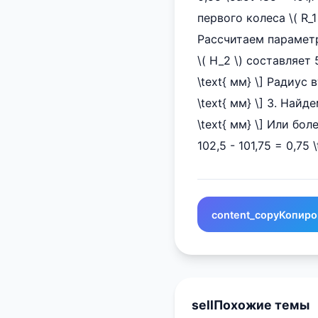
первого колеса \( R_1 \
Рассчитаем параметр
\( H_2 \) составляет 
\text{ мм} \] Радиус в
\text{ мм} \] 3. Найд
\text{ мм} \] Или бо
102,5 - 101,75 = 0,75 
content_copy
Копиро
sell
Похожие темы