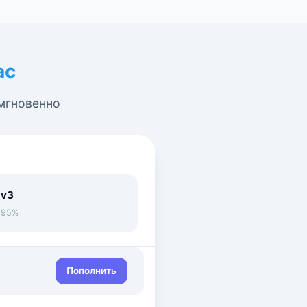
ас
 мгновенно
 v3
• 95%
Пополнить