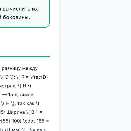
и вычислить их
й боковины.
ь разницу между
D \): \[ R = \frac{D}
метрах, \( H \) —
й — 15 дюймов.
 H \), так как \(
5: Ширина \( B_1 =
{55}{100} \cdot 185 =
text{ мм} \). Радиус