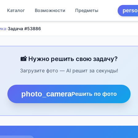
perso
Каталог
Возможности
Предметы
ика
›
Задача #53886
📸 Нужно решить свою задачу?
Загрузите фото — AI решит за секунды!
photo_camera
Решить по фото