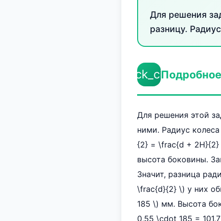
Для решения за
разницу. Радиу
check_circle
Подробное
Для решения этой за
ними. Радиус колеса \
{2} = \frac{d + 2H}{2
высота боковины. За
Значит, разница ради
\frac{d}{2} \) у них
185 \) мм. Высота бок
0,55 \cdot 185 = 101,7