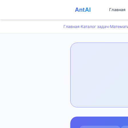
AntAI
Главная
Главная
›
Каталог задач
›
Математ