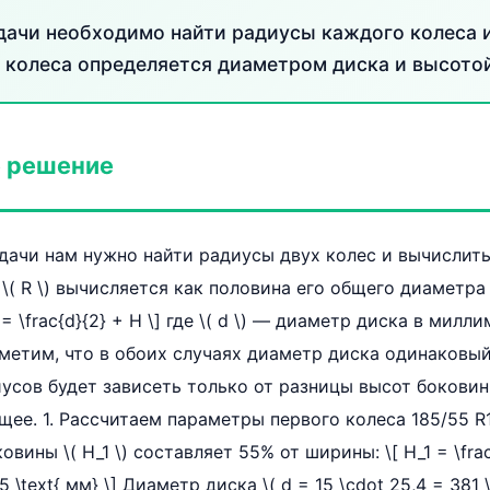
дачи необходимо найти радиусы каждого колеса 
с колеса определяется диаметром диска и высото
 решение
дачи нам нужно найти радиусы двух колес и вычислит
( R \) вычисляется как половина его общего диаметра \( 
} = \frac{d}{2} + H \] где \( d \) — диаметр диска в милли
метим, что в обоих случаях диаметр диска одинаковы
усов будет зависеть только от разницы высот боковин \(
 общее. 1. Рассчитаем параметры первого колеса 185/55 R1
овины \( H_1 \) составляет 55% от ширины: \[ H_1 = \frac
5 \text{ мм} \] Диаметр диска \( d = 15 \cdot 25,4 = 381 \