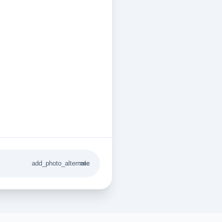
add_photo_alternate
mic