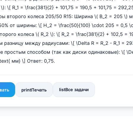
): \[ R_1 = \frac{381}{2} + 101,75 = 190,5 + 101,75 = 292,25
ы второго колеса 205/50 R15: Ширина \( B_2 = 205 \) 
50% от ширины: \[ H_2 = \frac{50}{100} \cdot 205 = 0,5 \
торого колеса \( R_2 \): \[ R_2 = \frac{381}{2} + 102,5 = 
ем разницу между радиусами: \[ \Delta R = R_2 - R_1 = 29
лее простым способом (так как диски одинаковые): \[ \De
\text{ мм} \] Ответ: 0,75.
list
Все задачи
вать
print
Печать