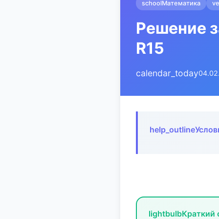
school
Математика
ve
Решение з
R15
calendar_today
04.02
help_outline
Услов
lightbulb
Краткий 