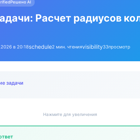
rified
Решено AI
адачи: Расчет радиусов ко
schedule
visibility
.2026 в 20:18
2 мин. чтения
33
просмотр
ие задачи
Нажмите для увеличения
ответ