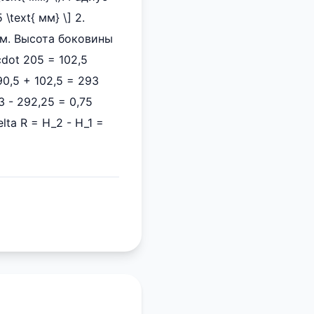
 \text{ мм} \] 2.
мм. Высота боковины
cdot 205 = 102,5
190,5 + 102,5 = 293
3 - 292,25 = 0,75
lta R = H_2 - H_1 =