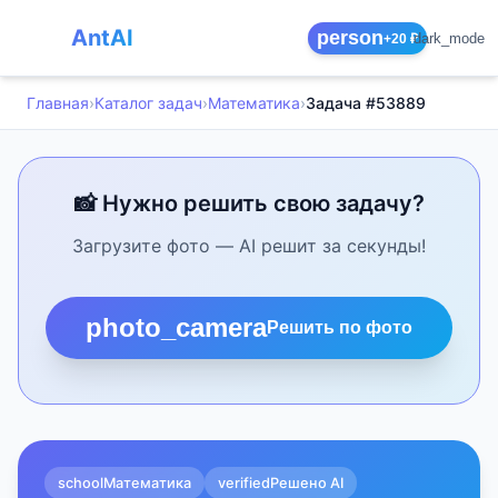
AntAI
person
dark_mode
+20 ₽
Главная
›
Каталог задач
›
Математика
›
Задача #53889
📸 Нужно решить свою задачу?
Загрузите фото — AI решит за секунды!
photo_camera
Решить по фото
school
Математика
verified
Решено AI