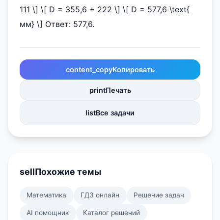
111 \] \[ D = 355,6 + 222 \] \[ D = 577,6 \text{
мм} \] Ответ: 577,6.
content_copy
Копировать
print
Печать
list
Все задачи
sell
Похожие темы
Математика
ГДЗ онлайн
Решение задач
AI помощник
Каталог решений