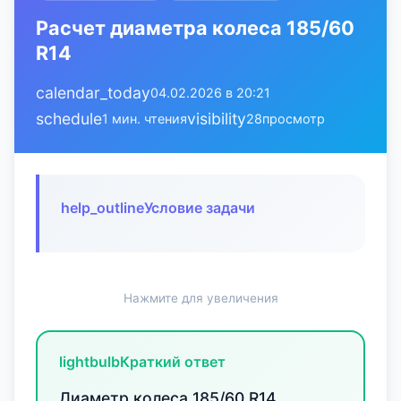
Расчет диаметра колеса 185/60
R14
calendar_today
04.02.2026 в 20:21
schedule
visibility
1 мин. чтения
28
просмотр
help_outline
Условие задачи
Нажмите для увеличения
lightbulb
Краткий ответ
Диаметр колеса 185/60 R14