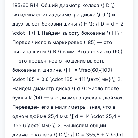
185/60 R14. Общий диаметр колеса \( D \)
складывается из диаметра диска \( d \) и
двух высот боковин шины \( H \): \[ D = d + 2
\cdot H \] 1. Найдем высоту боковины \( H \):
Первое число в маркировке (185) — это
ширина шины \( B \) в мм. Второе число (60)
— это процентное отношение высоты
боковины к ширине. \[ H = \frac{60}{100}
\cdot 185 = 0,6 \cdot 185 = 111 \text{ мм} \] 2.
Найдем диаметр диска \( d \): Число после
буквы R (14) — это диаметр диска в дюймах.
Переведем его в миллиметры, зная, что в
одном дюйме 25,4 мм: \[ d = 14 \cdot 25,4 =
355,6 \text{ мм} \] 3. Вычислим общий
диаметр колеса \( D \): \[ D = 355,6 + 2 \cdot