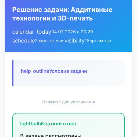
Решение задачи: Аддитивные
технологии и 3D-печать
calendar_today
04.02.2026 в 20:29
schedule
visibility
2 мин. чтения
18
просмотр
help_outline
Условие задачи
Нажмите для увеличения
lightbulb
Краткий ответ
В задаче рассмотрены