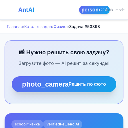
AntAI
person
dark_mode
+20 ₽
Главная
›
Каталог задач
›
Физика
›
Задача #53898
📸 Нужно решить свою задачу?
Загрузите фото — AI решит за секунды!
photo_camera
Решить по фото
school
Физика
verified
Решено AI