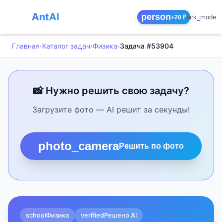
AntAI
person
dark_mode
+20 ₽
Главная
›
Каталог задач
›
Физика
›
Задача #53904
📸 Нужно решить свою задачу?
Загрузите фото — AI решит за секунды!
photo_camera
Решить по фото
school
Физика
verified
Решено AI