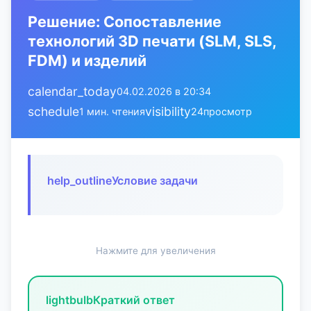
Решение: Сопоставление
технологий 3D печати (SLM, SLS,
FDM) и изделий
calendar_today
04.02.2026 в 20:34
schedule
visibility
1 мин. чтения
24
просмотр
help_outline
Условие задачи
Нажмите для увеличения
lightbulb
Краткий ответ