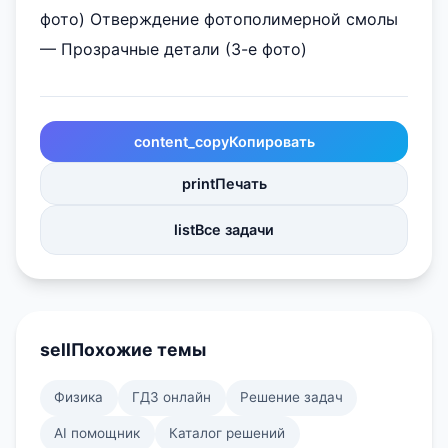
фото) Отверждение фотополимерной смолы
— Прозрачные детали (3-е фото)
content_copy
Копировать
print
Печать
list
Все задачи
sell
Похожие темы
Физика
ГДЗ онлайн
Решение задач
AI помощник
Каталог решений