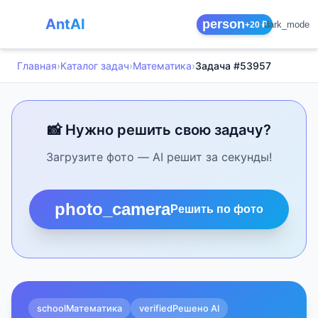
AntAI
person
dark_mode
+20 ₽
Главная
›
Каталог задач
›
Математика
›
Задача #53957
📸 Нужно решить свою задачу?
Загрузите фото — AI решит за секунды!
photo_camera
Решить по фото
school
Математика
verified
Решено AI