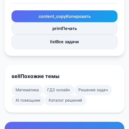
content_copy
Копировать
print
Печать
list
Все задачи
sell
Похожие темы
Математика
ГДЗ онлайн
Решение задач
AI помощник
Каталог решений