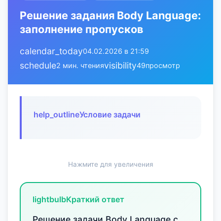
Решение задания Body Language:
заполнение пропусков
calendar_today
04.02.2026 в 21:59
schedule
visibility
2 мин. чтения
49
просмотр
help_outline
Условие задачи
Нажмите для увеличения
lightbulb
Краткий ответ
Решение задачи Body Language с