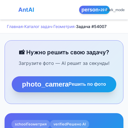
AntAI
person
dark_mode
+20 ₽
Главная
›
Каталог задач
›
Геометрия
›
Задача #54007
📸 Нужно решить свою задачу?
Загрузите фото — AI решит за секунды!
photo_camera
Решить по фото
school
Геометрия
verified
Решено AI