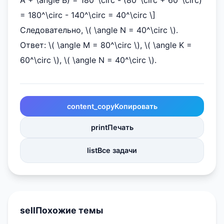
A + \angle B) = 180^\circ - (80^\circ + 60^\circ)
= 180^\circ - 140^\circ = 40^\circ \]
Следовательно, \( \angle N = 40^\circ \).
Ответ: \( \angle M = 80^\circ \), \( \angle K =
60^\circ \), \( \angle N = 40^\circ \).
content_copy
Копировать
print
Печать
list
Все задачи
sell
Похожие темы