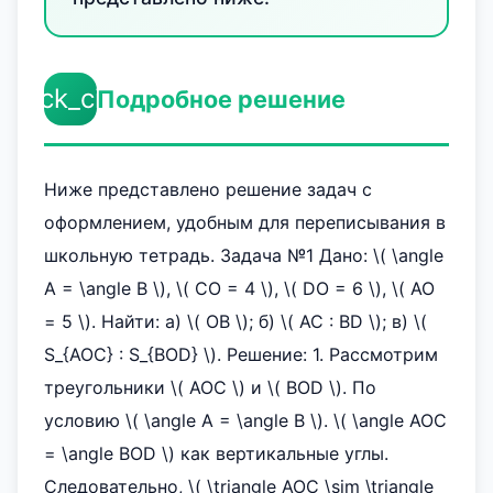
check_circle
Подробное решение
Ниже представлено решение задач с
оформлением, удобным для переписывания в
школьную тетрадь. Задача №1 Дано: \( \angle
A = \angle B \), \( CO = 4 \), \( DO = 6 \), \( AO
= 5 \). Найти: а) \( OB \); б) \( AC : BD \); в) \(
S_{AOC} : S_{BOD} \). Решение: 1. Рассмотрим
треугольники \( AOC \) и \( BOD \). По
условию \( \angle A = \angle B \). \( \angle AOC
= \angle BOD \) как вертикальные углы.
Следовательно, \( \triangle AOC \sim \triangle