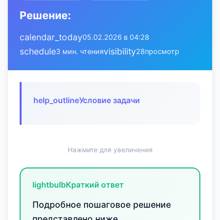
Решение:
calendar_today
05.02.2026 в 04:28
schedule
visibility
3 мин. чтения
28
просмотр
help_outline
Условие задачи
Нажмите для увеличения
lightbulb
Краткий ответ
Подробное пошаговое решение
представлено ниже.