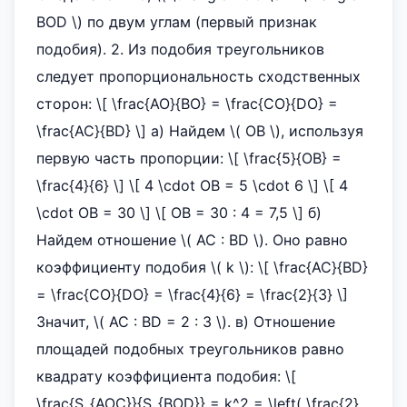
BOD \) по двум углам (первый признак
подобия). 2. Из подобия треугольников
следует пропорциональность сходственных
сторон: \[ \frac{AO}{BO} = \frac{CO}{DO} =
\frac{AC}{BD} \] а) Найдем \( OB \), используя
первую часть пропорции: \[ \frac{5}{OB} =
\frac{4}{6} \] \[ 4 \cdot OB = 5 \cdot 6 \] \[ 4
\cdot OB = 30 \] \[ OB = 30 : 4 = 7,5 \] б)
Найдем отношение \( AC : BD \). Оно равно
коэффициенту подобия \( k \): \[ \frac{AC}{BD}
= \frac{CO}{DO} = \frac{4}{6} = \frac{2}{3} \]
Значит, \( AC : BD = 2 : 3 \). в) Отношение
площадей подобных треугольников равно
квадрату коэффициента подобия: \[
\frac{S_{AOC}}{S_{BOD}} = k^2 = \left( \frac{2}