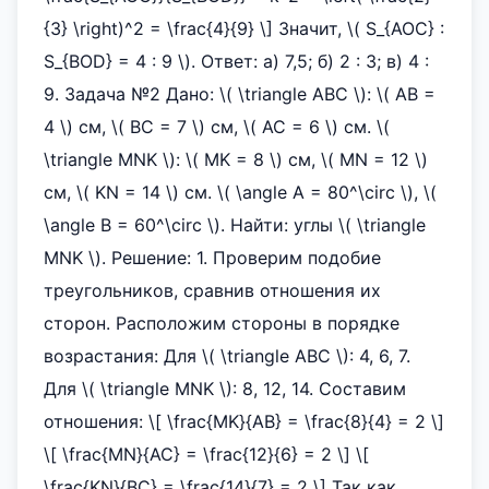
{3} \right)^2 = \frac{4}{9} \] Значит, \( S_{AOC} :
S_{BOD} = 4 : 9 \). Ответ: а) 7,5; б) 2 : 3; в) 4 :
9. Задача №2 Дано: \( \triangle ABC \): \( AB =
4 \) см, \( BC = 7 \) см, \( AC = 6 \) см. \(
\triangle MNK \): \( MK = 8 \) см, \( MN = 12 \)
см, \( KN = 14 \) см. \( \angle A = 80^\circ \), \(
\angle B = 60^\circ \). Найти: углы \( \triangle
MNK \). Решение: 1. Проверим подобие
треугольников, сравнив отношения их
сторон. Расположим стороны в порядке
возрастания: Для \( \triangle ABC \): 4, 6, 7.
Для \( \triangle MNK \): 8, 12, 14. Составим
отношения: \[ \frac{MK}{AB} = \frac{8}{4} = 2 \]
\[ \frac{MN}{AC} = \frac{12}{6} = 2 \] \[
\frac{KN}{BC} = \frac{14}{7} = 2 \] Так как