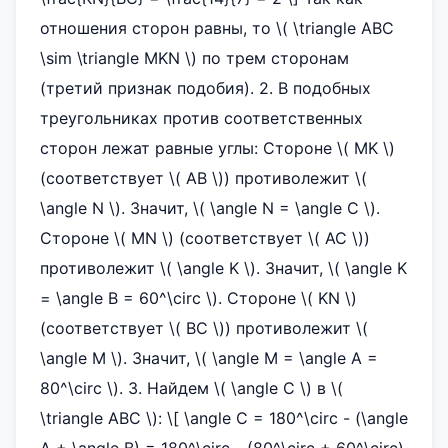
отношения сторон равны, то \( \triangle ABC
\sim \triangle MKN \) по трем сторонам
(третий признак подобия). 2. В подобных
треугольниках против соответственных
сторон лежат равные углы: Стороне \( MK \)
(соответствует \( AB \)) противолежит \(
\angle N \). Значит, \( \angle N = \angle C \).
Стороне \( MN \) (соответствует \( AC \))
противолежит \( \angle K \). Значит, \( \angle K
= \angle B = 60^\circ \). Стороне \( KN \)
(соответствует \( BC \)) противолежит \(
\angle M \). Значит, \( \angle M = \angle A =
80^\circ \). 3. Найдем \( \angle C \) в \(
\triangle ABC \): \[ \angle C = 180^\circ - (\angle