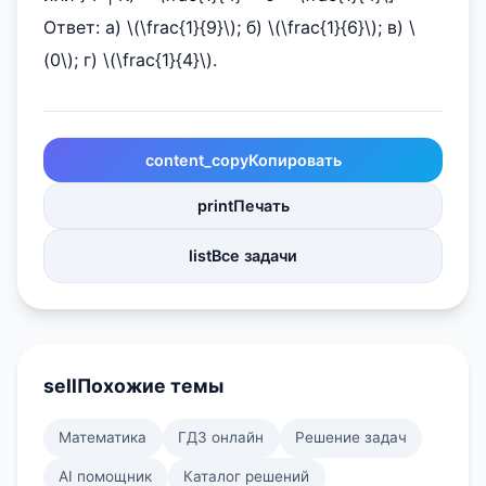
Ответ: а) \(\frac{1}{9}\); б) \(\frac{1}{6}\); в) \
(0\); г) \(\frac{1}{4}\).
content_copy
Копировать
print
Печать
list
Все задачи
sell
Похожие темы
Математика
ГДЗ онлайн
Решение задач
AI помощник
Каталог решений