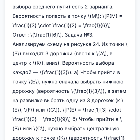
выбора среднего пути) есть 2 варианта.
Вероятность попасть в точку \(M\): \[P(M) =
\frac{1}{3} \cdot \frac{1}{2} = \frac{1}{6}\]
Ответ: \(\frac{1}{6}\). Задача №3.
Анализируем схему на рисунке 24. Из точки \
(S\) выходят 3 дорожки (вверх к \(A\), в
центр к \(K\), вниз). Вероятность выбора
каждой — \(\frac{1}{3}\). а) Чтобы прийти в
точку \(E\), нужно сначала выбрать нижнюю
дорожку (вероятность \(\frac{1}{3}\)), а затем
на развилке выбрать одну из 3 дорожек (к \
(E\), \(F\) или \(G\)). \[P(E) = \frac{1}{3} \cdot
\frac{1}{3} = \frac{1}{9}\] б) Чтобы прийти в \
(B\) или \(C\), нужно выбрать центральную
дорожку к точке \(K\) (вероятность \(\frac{1}