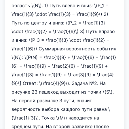
область \(N\). 1) Путь влево и вниз: \(P_1 =
\frac{1}{3} \cdot \frac{1}{3} = \frac{1}{9}\) 2)
Путь по центру и вниз: \(P_2 = \frac{1}{3}
\cdot \frac{1}{2} = \frac{1}{6}\) 3) Путь вправо
и вниз: \(P_3 = \frac{1}{3} \cdot \frac{1}{2} =
\frac{1}{6}\) Суммарная вероятность события
\(N\): \[P(N) = \frac{1}{9} + \frac{1}{6} + \frac{1}
{6} = \frac{1}{9} + \frac{2}{6} = \frac{1}{9} +
\frac{1}{3} = \frac{1}{9} + \frac{3}{9} = \frac{4}
{9}\] Ответ: \(\frac{4}{9}\). Задача №2. На
рисунке 23 пешеход выходит из точки \(S\).
На первой развилке 3 пути, значит
вероятность выбора каждого пути равна \
(\frac{1}{3}\). Точка \(M\) находится на
среднем пути. На второй развилке (после