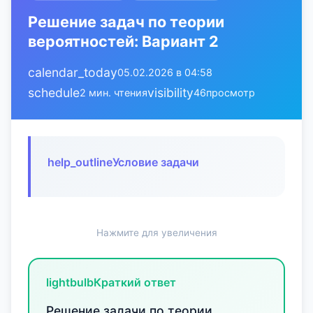
Решение задач по теории
вероятностей: Вариант 2
calendar_today
05.02.2026 в 04:58
schedule
visibility
2 мин. чтения
46
просмотр
help_outline
Условие задачи
Нажмите для увеличения
lightbulb
Краткий ответ
Решение задачи по теории