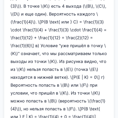
{3}\)). В точке \(K\) есть 4 выхода (\(B\), \(C\),
\(D\) и еще один). Вероятность каждого \
(\frac{1}{4}\). \[P(B \text{ или } C) = \frac{1}{3}
\cdot \frac{1}{4} + \frac{1}{3} \cdot \frac{1}{4} =
\frac{1}{12} + \frac{1}{12} = \frac{2}{12} =
\frac{1}{6}\] в) Условие "уже пришёл в точку \
(K\)" означает, что мы рассматриваем только
выходы из точки \(K\). Из рисунка видно, что
из \(K\) нельзя попасть в \(E\) (точка \(E\)
находится в нижней ветке). \[P(E | K) = 0\] г)
Вероятность попасть в \(B\) или \(F\) при
условии, что пришёл в \(K\). Из точки \(K\)
можно попасть в \(B\) (вероятность \(\frac{1}
{4}\)), но нельзя попасть в \(F\). \[P(B \text{
или } F | K) = \frac{1}{4} + 0 = \frac{1}{4}\]