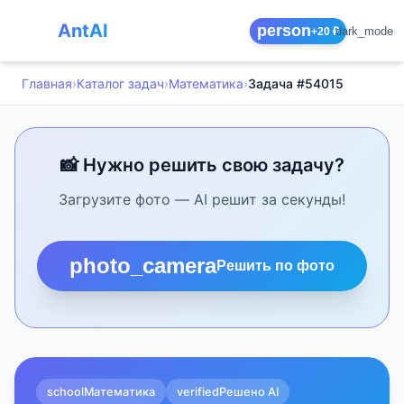
AntAI
person
dark_mode
+20 ₽
Главная
›
Каталог задач
›
Математика
›
Задача #54015
📸 Нужно решить свою задачу?
Загрузите фото — AI решит за секунды!
photo_camera
Решить по фото
school
Математика
verified
Решено AI