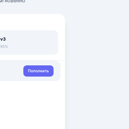
 мгновенно
 v3
• 95%
Пополнить