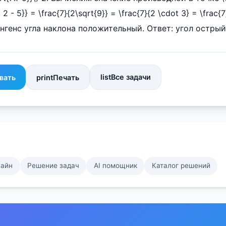
 2 - 5}} = \frac{7}{2\sqrt{9}} = \frac{7}{2 \cdot 3} = \frac{7
 тангенс угла наклона положительный. Ответ: угол острый
list
Все задачи
вать
print
Печать
лайн
Решение задач
AI помощник
Каталог решений