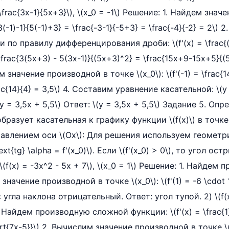
= \frac{3x-1}{5x+3}\), \(x_0 = -1\) Решение: 1. Найдем зна
c{3(-1)-1}{5(-1)+3} = \frac{-3-1}{-5+3} = \frac{-4}{-2} = 2\) 
по правилу дифференцирования дроби: \(f'(x) = \frac{(3
\frac{3(5x+3) - 5(3x-1)}{(5x+3)^2} = \frac{15x+9-15x+5}{(
м значение производной в точке \(x_0\): \(f'(-1) = \frac{1
rac{14}{4} = 3,5\) 4. Составим уравнение касательной: \(y =
\(y = 3,5x + 5,5\) Ответ: \(y = 3,5x + 5,5\) Задание 5. Оп
бразует касательная к графику функции \(f(x)\) в точке 
авлением оси \(Ox\): Для решения используем геомет
xt{tg} \alpha = f'(x_0)\). Если \(f'(x_0) > 0\), то угол остр
 \(f(x) = -3x^2 - 5x + 7\), \(x_0 = 1\) Решение: 1. Найдем 
значение производной в точке \(x_0\): \(f'(1) = -6 \cdot 1 
нс угла наклона отрицательный. Ответ: угол тупой. 2) \(f(x)
. Найдем производную сложной функции: \(f'(x) = \frac{1}
sqrt{7x-5}}\) 2. Вычислим значение производной в точке \(x