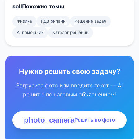
sell
Похожие темы
Физика
ГДЗ онлайн
Решение задач
AI помощник
Каталог решений
Нужно решить свою задачу?
Загрузите фото или введите текст — AI
решит с пошаговым объяснением!
photo_camera
Решить по фото