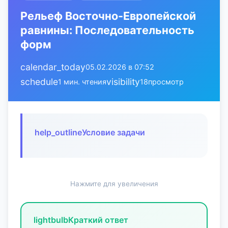
Рельеф Восточно-Европейской
равнины: Последовательность
форм
calendar_today
05.02.2026 в 07:52
schedule
visibility
1 мин. чтения
18
просмотр
help_outline
Условие задачи
Нажмите для увеличения
lightbulb
Краткий ответ