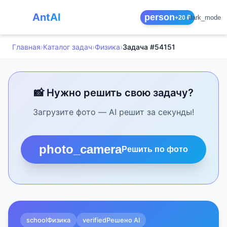
AntAI
person
dark_mode
+20 ₽
Главная
›
Каталог задач
›
Физика
›
Задача #54151
📸 Нужно решить свою задачу?
Загрузите фото — AI решит за секунды!
photo_camera
Решить по фото
school
Физика
verified
Решено AI