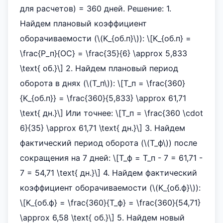
для расчетов) = 360 дней. Решение: 1.
Найдем плановый коэффициент
оборачиваемости (\(K_{об.п}\)): \[K_{об.п} =
\frac{Р_п}{ОС} = \frac{35}{6} \approx 5,833
\text{ об.}\] 2. Найдем плановый период
оборота в днях (\(T_п\)): \[T_п = \frac{360}
{K_{об.п}} = \frac{360}{5,833} \approx 61,71
\text{ дн.}\] Или точнее: \[T_п = \frac{360 \cdot
6}{35} \approx 61,71 \text{ дн.}\] 3. Найдем
фактический период оборота (\(T_ф\)) после
сокращения на 7 дней: \[T_ф = T_п - 7 = 61,71 -
7 = 54,71 \text{ дн.}\] 4. Найдем фактический
коэффициент оборачиваемости (\(K_{об.ф}\)):
\[K_{об.ф} = \frac{360}{T_ф} = \frac{360}{54,71}
\approx 6,58 \text{ об.}\] 5. Найдем новый