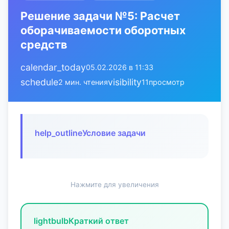
Решение задачи №5: Расчет
оборачиваемости оборотных
средств
calendar_today
05.02.2026 в 11:33
schedule
visibility
2 мин. чтения
11
просмотр
help_outline
Условие задачи
Нажмите для увеличения
lightbulb
Краткий ответ