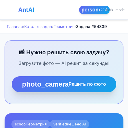
AntAI
person
dark_mode
+20 ₽
Главная
›
Каталог задач
›
Геометрия
›
Задача #54339
📸 Нужно решить свою задачу?
Загрузите фото — AI решит за секунды!
photo_camera
Решить по фото
school
Геометрия
verified
Решено AI