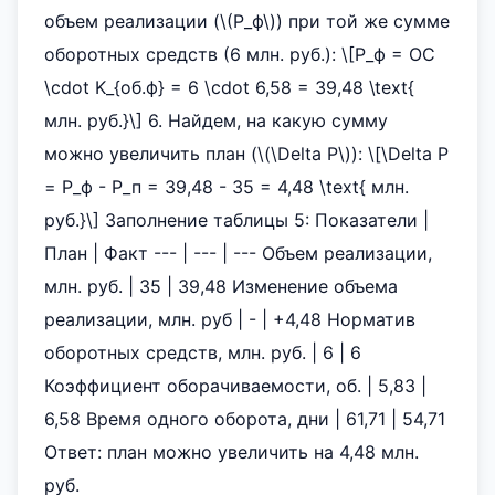
объем реализации (\(Р_ф\)) при той же сумме
оборотных средств (6 млн. руб.): \[Р_ф = ОС
\cdot K_{об.ф} = 6 \cdot 6,58 = 39,48 \text{
млн. руб.}\] 6. Найдем, на какую сумму
можно увеличить план (\(\Delta Р\)): \[\Delta Р
= Р_ф - Р_п = 39,48 - 35 = 4,48 \text{ млн.
руб.}\] Заполнение таблицы 5: Показатели |
План | Факт --- | --- | --- Объем реализации,
млн. руб. | 35 | 39,48 Изменение объема
реализации, млн. руб | - | +4,48 Норматив
оборотных средств, млн. руб. | 6 | 6
Коэффициент оборачиваемости, об. | 5,83 |
6,58 Время одного оборота, дни | 61,71 | 54,71
Ответ: план можно увеличить на 4,48 млн.
руб.