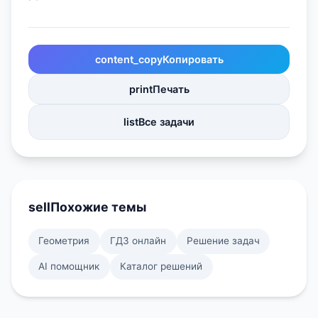
content_copy
Копировать
print
Печать
list
Все задачи
sell
Похожие темы
Геометрия
ГДЗ онлайн
Решение задач
AI помощник
Каталог решений