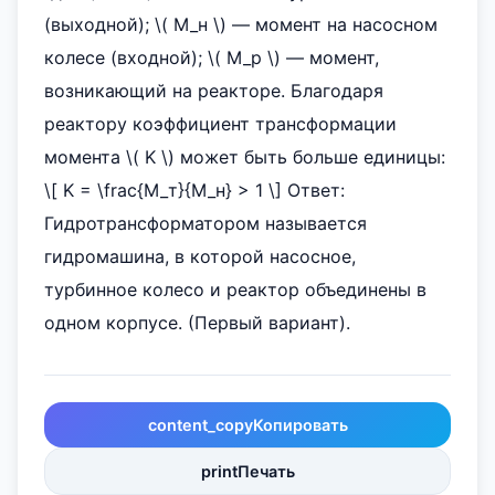
(выходной); \( M_н \) — момент на насосном
колесе (входной); \( M_р \) — момент,
возникающий на реакторе. Благодаря
реактору коэффициент трансформации
момента \( K \) может быть больше единицы:
\[ K = \frac{M_т}{M_н} > 1 \] Ответ:
Гидротрансформатором называется
гидромашина, в которой насосное,
турбинное колесо и реактор объединены в
одном корпусе. (Первый вариант).
content_copy
Копировать
print
Печать