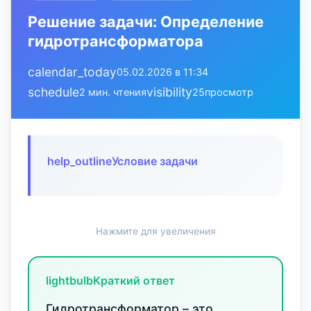
Решение задачи: Определение
гидротрансформатора
calendar_today
05.02.2026 в 11:34
schedule
visibility
2 мин. чтения
25
просмотр
help_outline
Условие задачи
Нажмите для увеличения
lightbulb
Краткий ответ
Гидротрансформатор – это