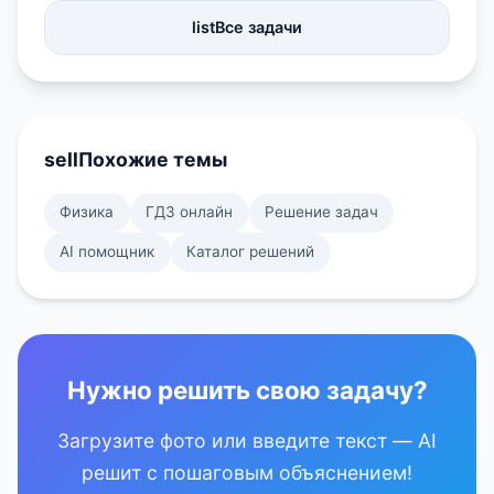
list
Все задачи
sell
Похожие темы
Физика
ГДЗ онлайн
Решение задач
AI помощник
Каталог решений
Нужно решить свою задачу?
Загрузите фото или введите текст — AI
решит с пошаговым объяснением!