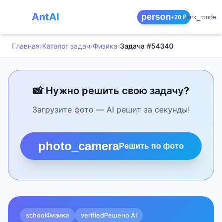
AntAI
person
dark_mode
+20 ₽
Главная
›
Каталог задач
›
Физика
›
Задача #54340
📸 Нужно решить свою задачу?
Загрузите фото — AI решит за секунды!
photo_camera
Решить по фото
school
Физика
verified
Решено AI