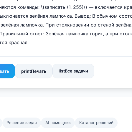
яются команды: \(записать (1, 255)\) — включается кра
 выключается зелёная лампочка. Вывод: В обычном сост
 зелёная лампочка. При столкновении со стеной зелёна
 Правильный ответ: Зелёная лампочка горит, а при сто
тся красная.
list
Все задачи
вать
print
Печать
Решение задач
AI помощник
Каталог решений