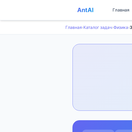
AntAI
Главная
Главная
›
Каталог задач
›
Физика
›