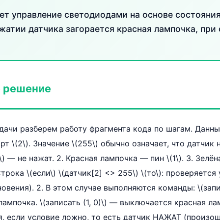
ет управление светодиодами на основе состояния
жатии датчика загорается красная лампочка, при 
 решение
дачи разберем работу фрагмента кода по шагам. Данные
т \(2\). Значение \(255\) обычно означает, что датчик 
0\) — не нажат. 2. Красная лампочка — пин \(1\). 3. Зелё
 Строка \(если\) \(датчик[2] <> 255\) \(то\): проверяется
овения). 2. В этом случае выполняются команды: \(запи
ампочка. \(записать (1, 0)\) — выключается красная лам
ся, если условие ложно, то есть датчик НАЖАТ (произош