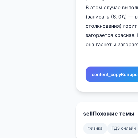
В этом случае выполн
(записать (6, 0)\) —
столкновения) горит
загорается красная.
она гаснет и загорае
content_copy
Копиро
sell
Похожие темы
Физика
ГДЗ онлайн