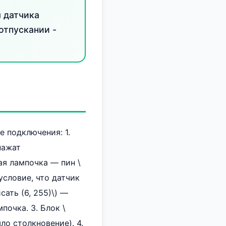
 датчика
отпускании -
 подключения: 1.
нажат
ная лампочка — пин \
 условие, что датчик
сать (6, 255)\) —
почка. 3. Блок \
ло столкновение). 4.