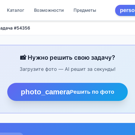
perso
Каталог
Возможности
Предметы
Задача #54356
📸 Нужно решить свою задачу?
Загрузите фото — AI решит за секунды!
photo_camera
Решить по фото