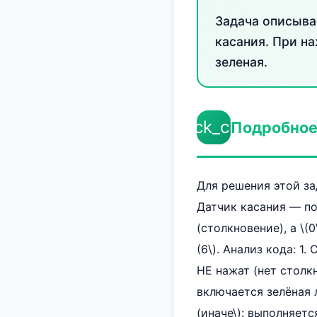
Задача описыва
касания. При на
зеленая.
check_circle
Подробное
Для решения этой за
Датчик касания — пор
(столкновение), а \(
(6\). Анализ кода: 1.
НЕ нажат (нет столкн
включается зелёная л
(иначе\): выполняет