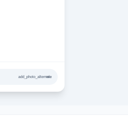
add_photo_alternate
mic