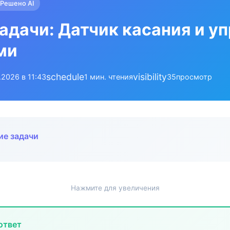
Решено AI
адачи: Датчик касания и у
ми
schedule
visibility
.2026 в 11:43
1 мин. чтения
35
просмотр
ие задачи
Нажмите для увеличения
ответ