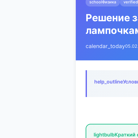
school
Физика
verified
Решение з
лампочка
calendar_today
05.02
help_outline
Услов
lightbulb
Краткий 