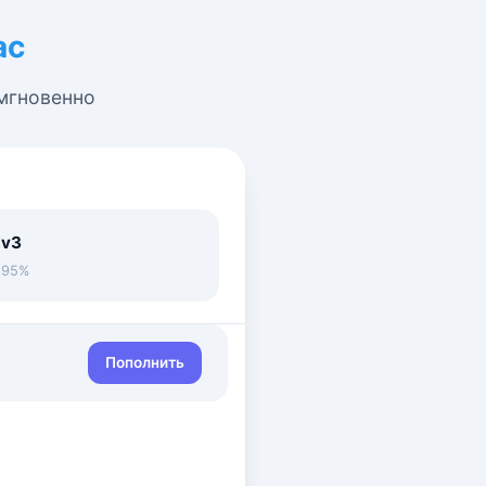
ас
 мгновенно
 v3
• 95%
Пополнить