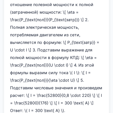
отношение полезной мощности к полной
(затраченной) мощности: \[ \eta =
\frac{P_{\text{пол}}}{P_{\text{затр}}} \] 2.
Полная электрическая мощность,
потребляемая двигателем из сети,
вычисляется по формуле: \[ P_{\text{затр}} =
U \cdot I \] 3. Подставим выражение для
полной мощности в формулу КПД: \[ \eta =
\frac{P_{\text{пол}}}{U \cdot I} \] 4. Из этой
формулы выразим силу тока \( I \): \[ I =
\frac{P_{\text{пол}}}{\eta \cdot U} \] 5.
Подставим числовые значения и произведем
расчет: \[ I = \frac{52800}{0,8 \cdot 220} \] \[ I
= \frac{52800}{176} \] \[ I = 300 \text{ А} \]
Ответ: \( I = 300 \text{ А} \).