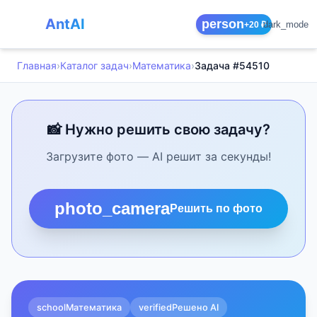
AntAI
person
dark_mode
+20 ₽
Главная
›
Каталог задач
›
Математика
›
Задача #54510
📸 Нужно решить свою задачу?
Загрузите фото — AI решит за секунды!
photo_camera
Решить по фото
school
Математика
verified
Решено AI