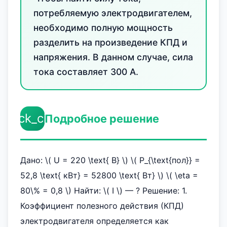
потребляемую электродвигателем,
необходимо полную мощность
разделить на произведение КПД и
напряжения. В данном случае, сила
тока составляет 300 А.
check_circle
Подробное решение
Дано: \( U = 220 \text{ В} \) \( P_{\text{пол}} =
52,8 \text{ кВт} = 52800 \text{ Вт} \) \( \eta =
80\% = 0,8 \) Найти: \( I \) — ? Решение: 1.
Коэффициент полезного действия (КПД)
электродвигателя определяется как