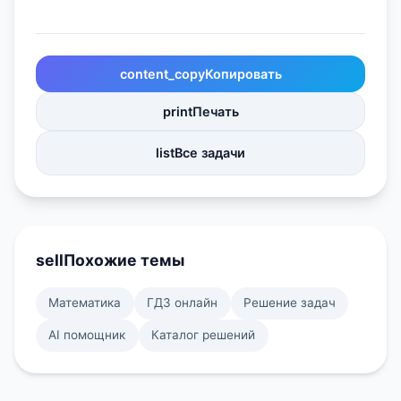
content_copy
Копировать
print
Печать
list
Все задачи
sell
Похожие темы
Математика
ГДЗ онлайн
Решение задач
AI помощник
Каталог решений