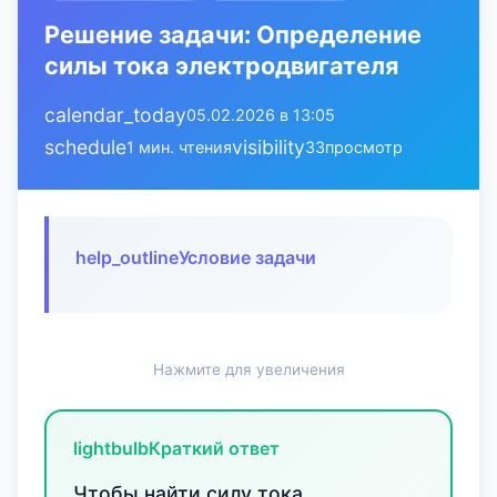
Решение задачи: Определение
силы тока электродвигателя
calendar_today
05.02.2026 в 13:05
schedule
visibility
1 мин. чтения
33
просмотр
help_outline
Условие задачи
Нажмите для увеличения
lightbulb
Краткий ответ
Чтобы найти силу тока,