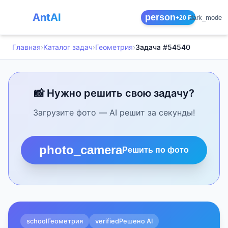
AntAI
person
dark_mode
+20 ₽
Главная
›
Каталог задач
›
Геометрия
›
Задача #54540
📸 Нужно решить свою задачу?
Загрузите фото — AI решит за секунды!
photo_camera
Решить по фото
school
Геометрия
verified
Решено AI