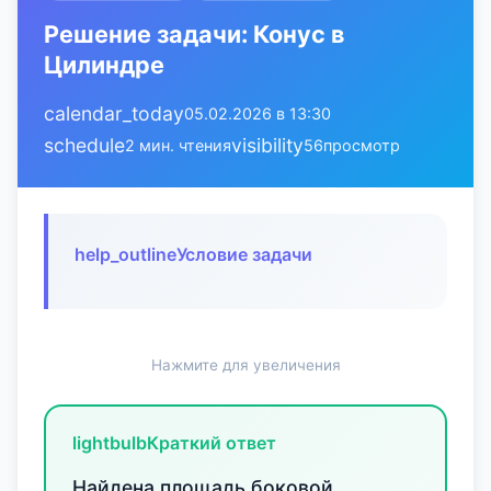
Решение задачи: Конус в
Цилиндре
calendar_today
05.02.2026 в 13:30
schedule
visibility
2 мин. чтения
56
просмотр
help_outline
Условие задачи
Нажмите для увеличения
lightbulb
Краткий ответ
Найдена площадь боковой