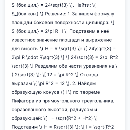
S_{бок.цил.} = 24\sqrt{3} \). Найти: \(
S_{бок.кон.} \) Решение: 1. Запишем формулу
площади боковой поверхности цилиндра: \[
S_{бок.цил.} = 2\pi R H \] Подставим в неё
известное значение площади и выражение
для высоты \( H = R \sqrt{3} \): \[ 24\sqrt{3} =
2\pi R \cdot R\sqrt{3} \] \[ 24\sqrt{3} = 2\pi R^2
\sqrt{3} \] Разделим обе части уравнения на \
( 2\sqrt{3} \): \[ 12 = \pi R^2 \] Отсюда
выразим \( \pi R^2 = 12 \). 2. Найдем
образующую конуса \( l \) по теореме
Пифагора из прямоугольного треугольника,
образованного высотой, радиусом и
образующей: \[ l = \sqrt{R^2 + H^2} \]
Подставим \( H = R\sqrt{3} \): \[ l = \sqrt{R^2