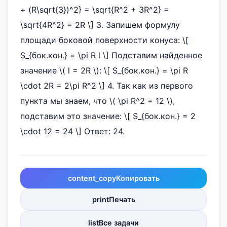
+ (R\sqrt{3})^2} = \sqrt{R^2 + 3R^2} =
\sqrt{4R^2} = 2R \] 3. Запишем формулу
площади боковой поверхности конуса: \[
S_{бок.кон.} = \pi R l \] Подставим найденное
значение \( l = 2R \): \[ S_{бок.кон.} = \pi R
\cdot 2R = 2\pi R^2 \] 4. Так как из первого
пункта мы знаем, что \( \pi R^2 = 12 \),
подставим это значение: \[ S_{бок.кон.} = 2
\cdot 12 = 24 \] Ответ: 24.
content_copy
Копировать
print
Печать
list
Все задачи