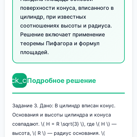
поверхности конуса, вписанного в
цилиндр, при известных
соотношениях высоты и радиуса.
Решение включает применение
теоремы Пифагора и формул
площадей.
check_circle
Подробное решение
Задание 3. Дано: В цилиндр вписан конус.
Основания и высоты цилиндра и конуса
совпадают. \( H = R \sqrt{3} \), где \( H \) —
высота, \( R \) — радиус основания. \(