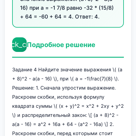
16) при a = -1 7/8 равно -32 * (15/8)
+ 64 = -60 + 64 = 4. Ответ: 4.
check_circle
Подробное решение
Задание 4 Найдите значение выражения \( (a
+ 8)^2 - a(a - 16) \), при \( a = -1\frac{7}{8} \).
Решение: 1. Сначала упростим выражение.
Раскроем скобки, используя формулу
квадрата суммы \( (x + y)^2 = x^2 + 2xy + y^2
\) и распределительный закон: \[ (a + 8)^2 -
a(a - 16) = a^2 + 16a + 64 - (a^2 - 16a) \] 2.
Раскроем скобки, перед которыми стоит