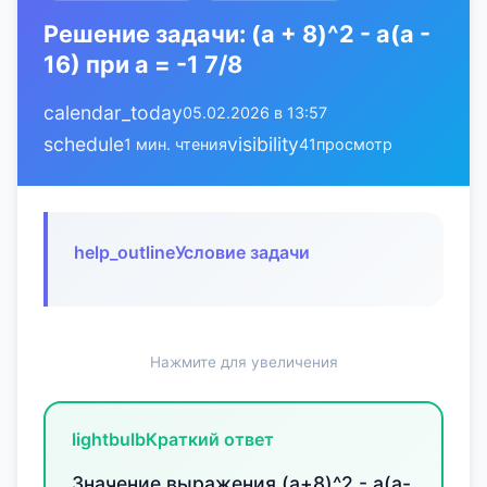
Решение задачи: (a + 8)^2 - a(a -
16) при a = -1 7/8
calendar_today
05.02.2026 в 13:57
schedule
visibility
1 мин. чтения
41
просмотр
help_outline
Условие задачи
Нажмите для увеличения
lightbulb
Краткий ответ
Значение выражения (a+8)^2 - a(a-