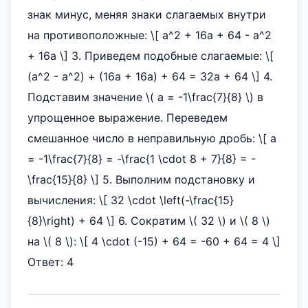
знак минус, меняя знаки слагаемых внутри
на противоположные: \[ a^2 + 16a + 64 - a^2
+ 16a \] 3. Приведем подобные слагаемые: \[
(a^2 - a^2) + (16a + 16a) + 64 = 32a + 64 \] 4.
Подставим значение \( a = -1\frac{7}{8} \) в
упрощенное выражение. Переведем
смешанное число в неправильную дробь: \[ a
= -1\frac{7}{8} = -\frac{1 \cdot 8 + 7}{8} = -
\frac{15}{8} \] 5. Выполним подстановку и
вычисления: \[ 32 \cdot \left(-\frac{15}
{8}\right) + 64 \] 6. Сократим \( 32 \) и \( 8 \)
на \( 8 \): \[ 4 \cdot (-15) + 64 = -60 + 64 = 4 \]
Ответ: 4