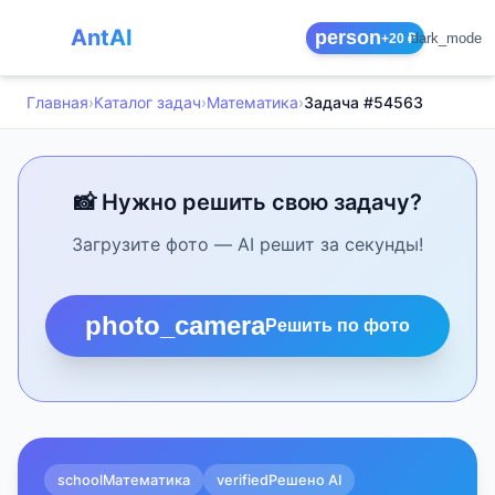
AntAI
person
dark_mode
+20 ₽
Главная
›
Каталог задач
›
Математика
›
Задача #54563
📸 Нужно решить свою задачу?
Загрузите фото — AI решит за секунды!
photo_camera
Решить по фото
school
Математика
verified
Решено AI