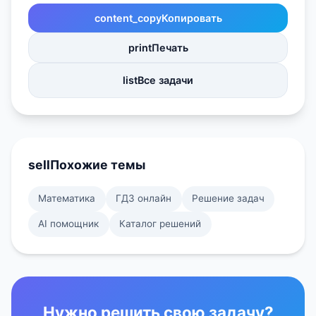
content_copy
Копировать
print
Печать
list
Все задачи
sell
Похожие темы
Математика
ГДЗ онлайн
Решение задач
AI помощник
Каталог решений
Нужно решить свою задачу?