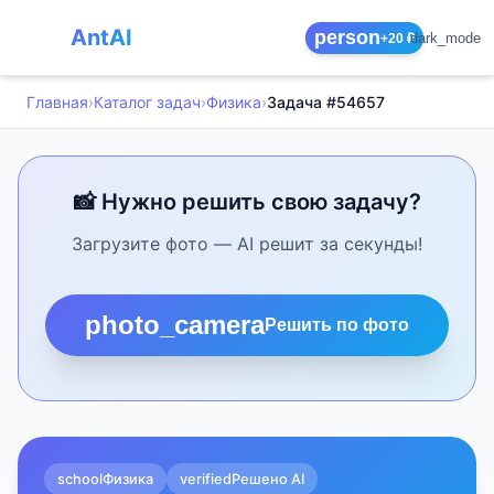
AntAI
person
dark_mode
+20 ₽
Главная
›
Каталог задач
›
Физика
›
Задача #54657
📸 Нужно решить свою задачу?
Загрузите фото — AI решит за секунды!
photo_camera
Решить по фото
school
Физика
verified
Решено AI