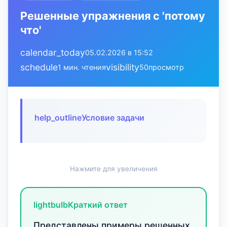
Решенные упражнения с 'потому
что'
calendar_today
05.02.2026 в 15:52
schedule
visibility
1 мин. чтения
50
просмотр
help_outline
Условие задачи
Нажмите для увеличения
lightbulb
Краткий ответ
Представлены примеры решенных