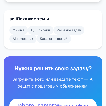
sell
Похожие темы
Физика
ГДЗ онлайн
Решение задач
AI помощник
Каталог решений
Нужно решить свою задачу?
Загрузите фото или введите текст — AI
решит с пошаговым объяснением!
photo_camera
Решить по фото