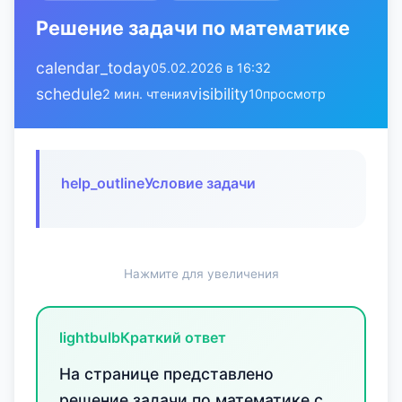
Решение задачи по математике
calendar_today
05.02.2026 в 16:32
schedule
visibility
2 мин. чтения
10
просмотр
help_outline
Условие задачи
Нажмите для увеличения
lightbulb
Краткий ответ
На странице представлено
решение задачи по математике с