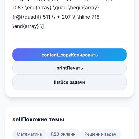
1087 \end{array} \quad \begin{array}
{r@{\quad}l} 511 \\ + 207 \\ \hline 718
\end{array} \]
content_copy
Копировать
print
Печать
list
Все задачи
sell
Похожие темы
Математика
ГДЗ онлайн
Решение задач