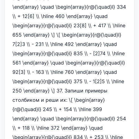
\end{array} \quad \begin{array}{r@{\quad}l} 334
\\ + 12[6] \\ \hline 460 \end{array} \quad
\begin{array}{r@{\quad}l} 23[8] \\ + 417 \\ \hline
655 \end{array} \] \[ \begin{array}{r@{\quad}l}
7[2]3 \\ - 231 \\ \hline 492 \end{array} \quad
\begin{array}{r@{\quad}l} 835 \\ - [2]74 \\ \hline
561 \end{array} \quad \begin{array}{r@{\quad}l}
92[3] \\ - 163 \\ \hline 760 \end{array} \quad
\begin{array}{r@{\quad}l} 375 \\ - 1[2]5 \\ \hline
250 \end{array} \] 37. Запиши примеры
столбиком и реши их: \[ \begin{array}
{r@{\quad}l} 245 \\ + 154 \\ \hline 399
\end{array} \quad \begin{array}{r@{\quad}l} 254
\\ + 118 \\ \hline 372 \end{array} \quad
\begin{array}{r@{\quad}l} 834 \\ + 253 \\ \hline