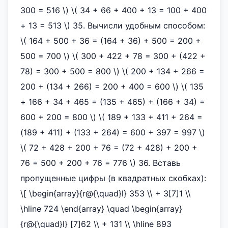
300 = 516 \) \( 34 + 66 + 400 + 13 = 100 + 400
+ 13 = 513 \) 35. Вычисли удобным способом:
\( 164 + 500 + 36 = (164 + 36) + 500 = 200 +
500 = 700 \) \( 300 + 422 + 78 = 300 + (422 +
78) = 300 + 500 = 800 \) \( 200 + 134 + 266 =
200 + (134 + 266) = 200 + 400 = 600 \) \( 135
+ 166 + 34 + 465 = (135 + 465) + (166 + 34) =
600 + 200 = 800 \) \( 189 + 133 + 411 + 264 =
(189 + 411) + (133 + 264) = 600 + 397 = 997 \)
\( 72 + 428 + 200 + 76 = (72 + 428) + 200 +
76 = 500 + 200 + 76 = 776 \) 36. Вставь
пропущенные цифры (в квадратных скобках):
\[ \begin{array}{r@{\quad}l} 353 \\ + 3[7]1 \\
\hline 724 \end{array} \quad \begin{array}
{r@{\quad}l} [7]62 \\ + 131 \\ \hline 893