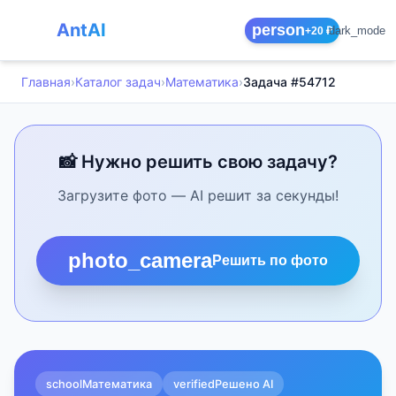
AntAI
person
dark_mode
+20 ₽
Главная
›
Каталог задач
›
Математика
›
Задача #54712
📸 Нужно решить свою задачу?
Загрузите фото — AI решит за секунды!
photo_camera
Решить по фото
school
Математика
verified
Решено AI