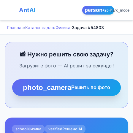
AntAI
person
dark_mode
+20 ₽
Главная
›
Каталог задач
›
Физика
›
Задача #54803
📸 Нужно решить свою задачу?
Загрузите фото — AI решит за секунды!
photo_camera
Решить по фото
school
Физика
verified
Решено AI