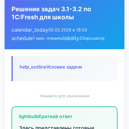
Решение задач 3.1-3.2 по
1С:Fresh для школы
calendar_today
05.02.2026 в 18:03
schedule
visibility
1 мин. чтения
20
просмотр
help_outline
Условие задачи
Нажмите для увеличения
lightbulb
Краткий ответ
Здесь представлены готовые