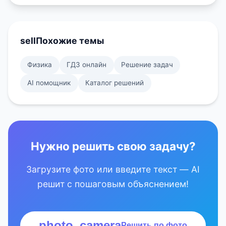
sell
Похожие темы
Физика
ГДЗ онлайн
Решение задач
AI помощник
Каталог решений
Нужно решить свою задачу?
Загрузите фото или введите текст — AI
решит с пошаговым объяснением!
photo_camera
Решить по фото