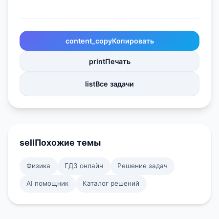
content_copy
Копировать
print
Печать
list
Все задачи
sell
Похожие темы
Физика
ГДЗ онлайн
Решение задач
AI помощник
Каталог решений