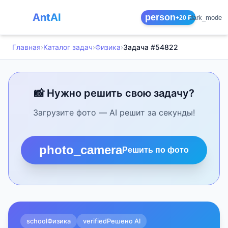
AntAI
person
dark_mode
+20 ₽
Главная
›
Каталог задач
›
Физика
›
Задача #54822
📸 Нужно решить свою задачу?
Загрузите фото — AI решит за секунды!
photo_camera
Решить по фото
school
Физика
verified
Решено AI