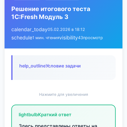
Решение итогового теста
1С:Fresh Модуль 3
calendar_today
05.02.2026 в 18:12
schedule
visibility
1 мин. чтения
43
просмотр
help_outline
Условие задачи
Нажмите для увеличения
lightbulb
Краткий ответ
Здесь представлены ответы на