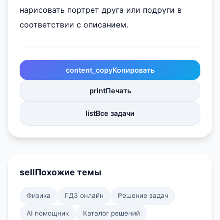
нарисовать портрет друга или подруги в
соответствии с описанием.
content_copy
Копировать
print
Печать
list
Все задачи
sell
Похожие темы
Физика
ГДЗ онлайн
Решение задач
AI помощник
Каталог решений