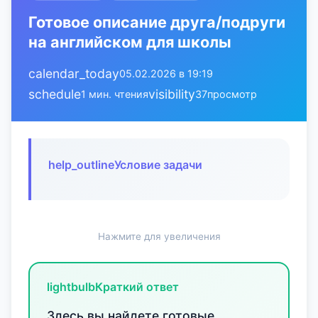
Готовое описание друга/подруги
на английском для школы
calendar_today
05.02.2026 в 19:19
schedule
visibility
1 мин. чтения
37
просмотр
help_outline
Условие задачи
Нажмите для увеличения
lightbulb
Краткий ответ
Здесь вы найдете готовые