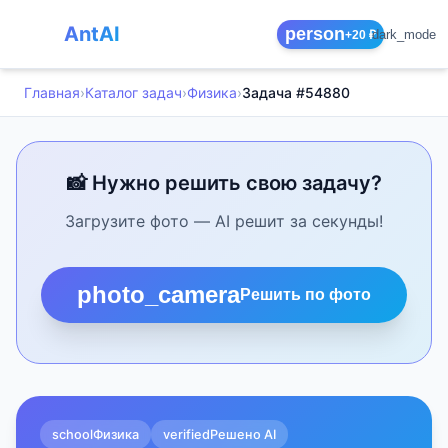
AntAI
person
dark_mode
+20 ₽
Главная
›
Каталог задач
›
Физика
›
Задача #54880
📸 Нужно решить свою задачу?
Загрузите фото — AI решит за секунды!
photo_camera
Решить по фото
school
Физика
verified
Решено AI