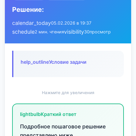
Решение:
calendar_today
05.02.2026 в 19:37
schedule
visibility
2 мин. чтения
30
просмотр
help_outline
Условие задачи
Нажмите для увеличения
lightbulb
Краткий ответ
Подробное пошаговое решение
представлено ниже.