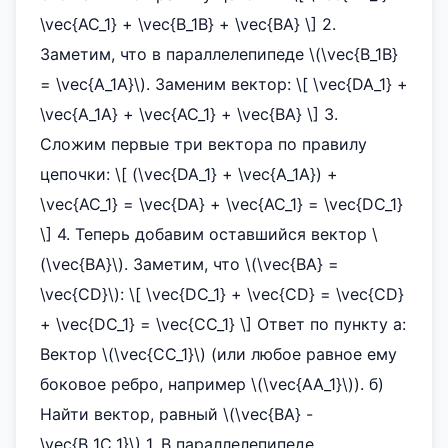
\vec{AC_1} + \vec{B_1B} + \vec{BA} \] 2.
Заметим, что в параллелепипеде \(\vec{B_1B}
= \vec{A_1A}\). Заменим вектор: \[ \vec{DA_1} +
\vec{A_1A} + \vec{AC_1} + \vec{BA} \] 3.
Сложим первые три вектора по правилу
цепочки: \[ (\vec{DA_1} + \vec{A_1A}) +
\vec{AC_1} = \vec{DA} + \vec{AC_1} = \vec{DC_1}
\] 4. Теперь добавим оставшийся вектор \
(\vec{BA}\). Заметим, что \(\vec{BA} =
\vec{CD}\): \[ \vec{DC_1} + \vec{CD} = \vec{CD}
+ \vec{DC_1} = \vec{CC_1} \] Ответ по пункту а:
Вектор \(\vec{CC_1}\) (или любое равное ему
боковое ребро, например \(\vec{AA_1}\)). б)
Найти вектор, равный \(\vec{BA} -
\vec{B_1C_1}\) 1. В параллелепипеде