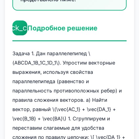
check_circle
Подробное решение
Задача 1. Дан параллелепипед \
(ABCDA_1B_1C_1D_1\). Упростим векторные
выражения, используя свойства
параллелепипеда (равенство и
параллельность противоположных ребер) и
правила сложения векторов. а) Найти
вектор, равный \(\vec{AC_1} + \vec{DA_1} +
\vec{B_1B} + \vec{BA}\) 1. Сгруппируем и
переставим слагаемые для удобства
сложения по правилу цепочки: \[ \vec{DA_1} +