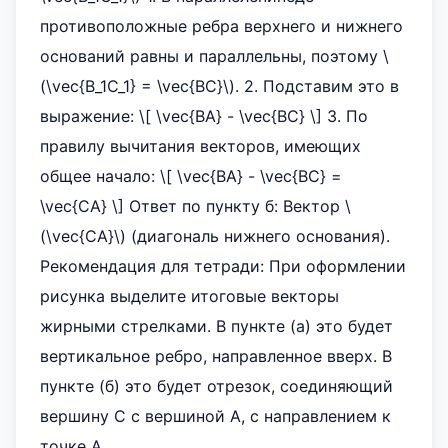
противоположные ребра верхнего и нижнего
оснований равны и параллельны, поэтому \
(\vec{B_1C_1} = \vec{BC}\). 2. Подставим это в
выражение: \[ \vec{BA} - \vec{BC} \] 3. По
правилу вычитания векторов, имеющих
общее начало: \[ \vec{BA} - \vec{BC} =
\vec{CA} \] Ответ по пункту б: Вектор \
(\vec{CA}\) (диагональ нижнего основания).
Рекомендация для тетради: При оформлении
рисунка выделите итоговые векторы
жирными стрелками. В пункте (а) это будет
вертикальное ребро, направленное вверх. В
пункте (б) это будет отрезок, соединяющий
вершину C с вершиной A, с направлением к
точке A.