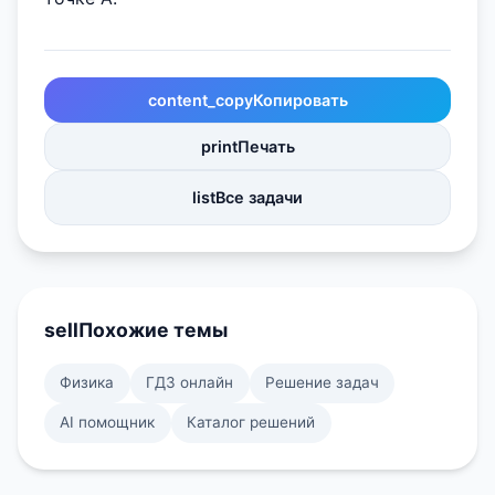
content_copy
Копировать
print
Печать
list
Все задачи
sell
Похожие темы
Физика
ГДЗ онлайн
Решение задач
AI помощник
Каталог решений