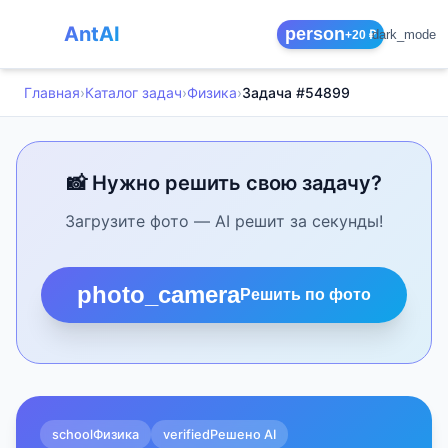
AntAI
person
dark_mode
+20 ₽
Главная
›
Каталог задач
›
Физика
›
Задача #54899
📸 Нужно решить свою задачу?
Загрузите фото — AI решит за секунды!
photo_camera
Решить по фото
school
Физика
verified
Решено AI